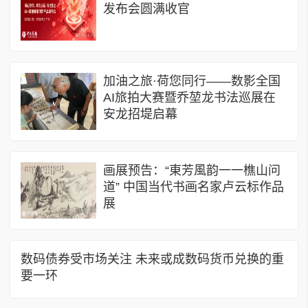
发布会圆满收官
加油之旅·荷您同行——数影全国
AI旅拍大赛暨乔堃龙书法巡展在
安龙招堤启幕
画展预告：“東芳風韵一一樵山问
道” 中国当代书画名家卢云标作品
展
数码债券受市场关注 未来或成数码货币兑换的重
要一环