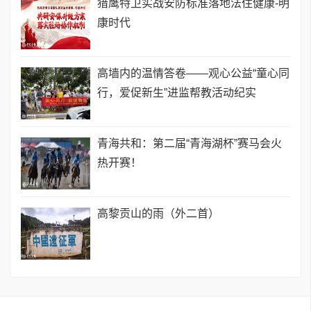
猎鹰特卫实战安防标准落地法住健康-明
康时代
高墙内的温情答卷——观心公益“童心同
行，爱促新生”进监帮教活动纪实
青海共和：第二届“青海湖杯”赛马会火
热开赛！
​高黎贡山的雨（外二首）