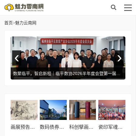
首页
>
魅力云南网
‹
›
新高
数聚临平，智启新程｜临平数协2026半年度会暨第一届第二次会员大会、第一届第二次理事会顺利召开
画展预告：“東芳風韵一一樵山问道” 中国当代书画名家卢云标作品展
数码债券受市场关注 未来或成数码货币兑换的重要一环
科创擘画眼健康新范式 智赋康养产业高质量新征程
瓷印军魂，驿启新程 —— 上海嘉定八分园新质美好驿站正式启动！