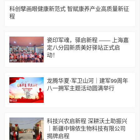
科创擘画眼健康新范式 智赋康养产业高质量新征
程
瓷印军魂，驿启新程 —— 上海嘉
定八分园新质美好驿站正式启
动！
龙腾华夏·军卫山河｜建军99周年
八一拥军主题活动圆满举行
科技兴农启新程 深耕沃土助振兴
｜新疆中锦侬生物科技有限公司
揭牌启程