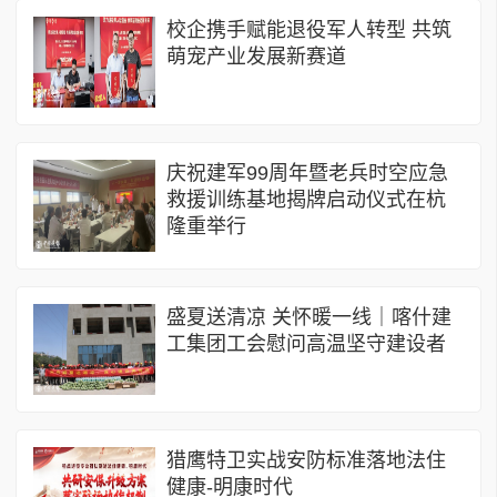
校企携手赋能退役军人转型 共筑
萌宠产业发展新赛道
庆祝建军99周年暨老兵时空应急
救援训练基地揭牌启动仪式在杭
隆重举行
盛夏送清凉 关怀暖一线｜喀什建
工集团工会慰问高温坚守建设者
猎鹰特卫实战安防标准落地法住
健康-明康时代