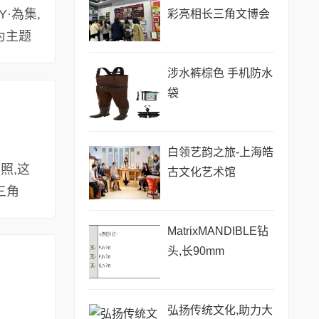
Y·為集,
彩亮相长三角文博会
为主题
涉水裤棕色 手机防水
袋
白领艺韵之旅-上海皓
照,这
古文化艺术馆
长三角
MatrixMANDIBLE钻
头,长90mm
弘扬传统文化,助力大