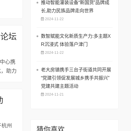
推动智能灌装设备“新国货”品牌成
长,助力民族品牌走向世界
2024-11-22
裕论坛
数智赋能文化新质生产力:多主题X
R沉浸式 体验落户津门
2024-11-22
持中心携
老大房镇携手三台子街道共同开展
化，助力
“党建引领促发展城乡携手共振兴”
党建共建主题活动
2024-11-21
动
于杭州
猜你喜欢