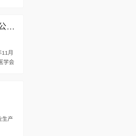
2024国际顺势疗法交流晚会暨卓越顺势疗法有限公司30周年庆祝晚宴在港成功举办
11月
医学会
业生产