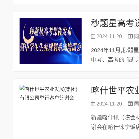
秒题星高考
2024-11-20
同
2024年11月,
中考、高考的临近
益增...
喀什世平农
2024-11-20
同
新疆喀什讯（陈会林
谢会在喀什徕宁饭
为主题，立足集团..