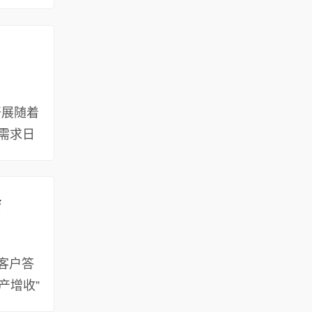
开展随着
需求日
会
客户答
产增收”