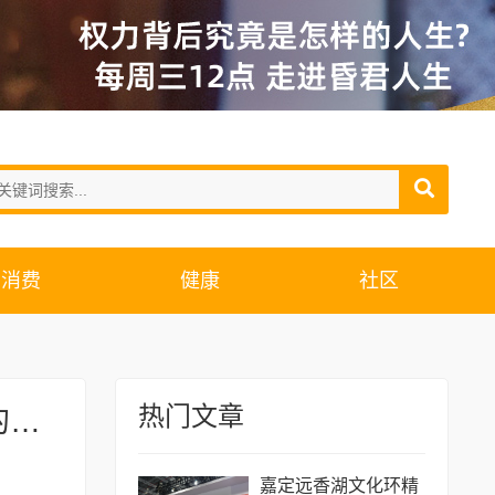
消费
健康
社区
热门文章
為集×象上亮相本色美术馆,法式优雅与东方美学的邂逅
嘉定远香湖文化环精