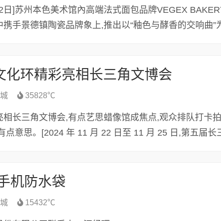
月22日]苏州本色美术馆內高端法式面包品牌VEGEX BAKER
携手景德镇陶瓷品牌象上,推出以“釉色与酵香的交响曲”
文化环精彩亮相长三角文博会
城
35828℃
相长三角文博会,有点艺思蜡像馆成焦点,观众排队打卡拍
思。[2024 年 11 月 22 日至 11 月 25 日,第五届
 手机防水袋
城
15432℃