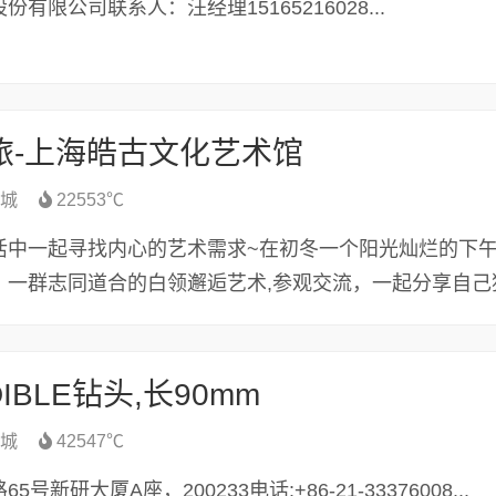
有限公司联系人：汪经理15165216028...
旅-上海皓古文化艺术馆
城
22553℃
活中一起寻找内心的艺术需求~在初冬一个阳光灿烂的下
，一群志同道合的白领邂逅艺术,参观交流，一起分享自己
NDIBLE钻头,长90mm
城
42547℃
新研大厦A座，200233电话:+86-21-33376008...