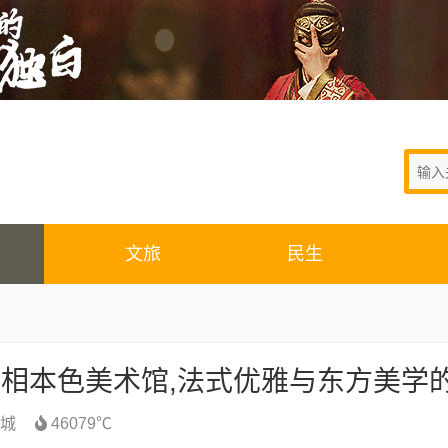
文旅
民生
城
46079℃