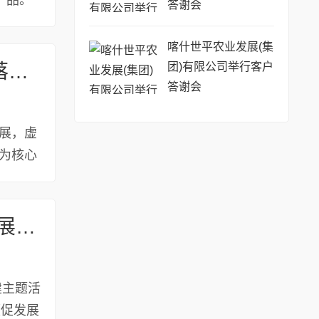
产品。
答谢会
喀什世平农业发展(集
数智赋能文化新质生产力:多主题XR沉浸式 体验落户津门
团)有限公司举行客户
答谢会
展，虚
为核心
老大房镇携手三台子街道共同开展“党建引领促发展城乡携手共振兴”党建共建主题活动
建主题活
领促发展