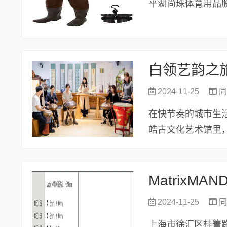
平湖尚珠体育用品股份
白领艺韵之
2024-11-25
同
在快节奏的城市生
皓古文化艺术馆里
艺术感悟，体...
MatrixMA
2024-11-25
同
上海市徐汇区桂箐路65号