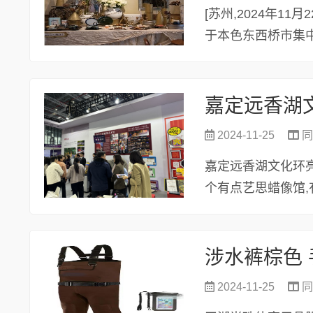
[苏州,2024年11
于本色东西桥市集中
的...
嘉定远香湖
2024-11-25
同
嘉定远香湖文化环亮
个有点艺思蜡像馆,有点意
国...
涉水裤棕色
2024-11-25
同