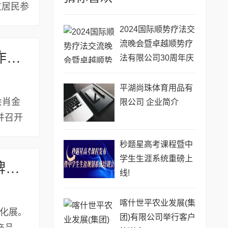
位居民参
2024国际顺势疗法交
流晚会暨卓越顺势疗
中国国土经济学会肖金成理事长视察共同富裕工作委员会
法有限公司30周年庆
祝晚宴在港成功举办
平湖尚珠体育用品有
会肖金
限公司 企业简介
并召开
秒题星高考课程暨中
学生生涯系统重磅上
推动智能灌装设备“新国货”品牌成长,助力民族品牌走向世界
线!
喀什世平农业发展(集
石化展。
团)有限公司举行客户