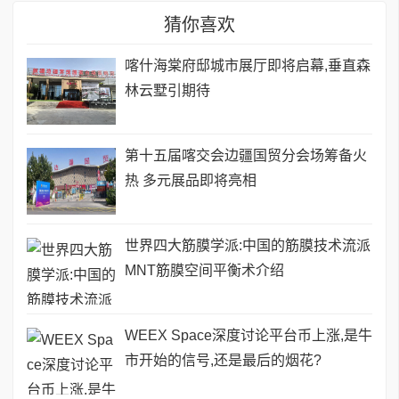
猜你喜欢
喀什海棠府邸城市展厅即将启幕,垂直森
林云墅引期待
第十五届喀交会边疆国贸分会场筹备火
热 多元展品即将亮相
世界四大筋膜学派:中国的筋膜技术流派
MNT筋膜空间平衡术介绍
WEEX Space深度讨论平台币上涨,是牛
市开始的信号,还是最后的烟花?