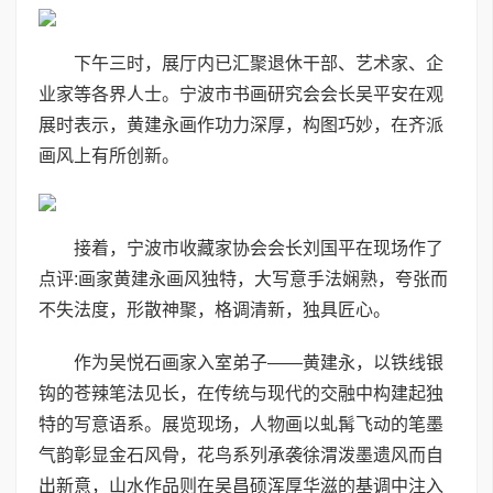
下午三时，展厅内已汇聚退休干部、艺术家、企
业家等各界人士。宁波市书画研究会会长吴平安在观
展时表示，黄建永画作功力深厚，构图巧妙，在齐派
画风上有所创新。
接着，宁波市收藏家协会会长刘国平在现场作了
点评:画家黄建永画风独特，大写意手法娴熟，夸张而
不失法度，形散神聚，格调清新，独具匠心。
作为吴悦石画家入室弟子——黄建永，以铁线银
钩的苍辣笔法见长，在传统与现代的交融中构建起独
特的写意语系。展览现场，人物画以虬髯飞动的笔墨
气韵彰显金石风骨，花鸟系列承袭徐渭泼墨遗风而自
出新意，山水作品则在吴昌硕浑厚华滋的基调中注入