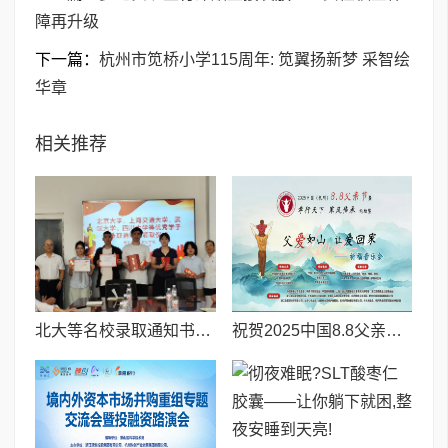
障再升级
下一篇：
杭州市笕桥小学115周年: 笕翼扬新梦 采智绘
华章
相关推荐
北大等名校录取通知书送达仪式在喀什市特区实验学校暖心举行
祝贺2025中国8.8父亲节“孝行天下家风传承”论坛暨祈福音乐会圆满成功