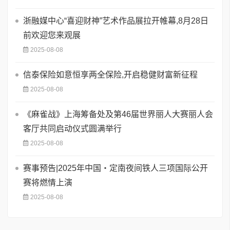
浙融媒中心“喜迎财神”艺术作品展拉开帷幕,8月28日
前欢迎您来观展
2025-08-08
信泰保险如意恒享两全保险,开启稳健财富新征程
2025-08-08
《麻雀战》上海筹备处及第46届世界丽人大赛丽人会
客厅共同启动仪式圆满举行
2025-08-08
赛事预告|2025年中国・定南夜间铁人三项国际公开
赛将燃情上演
2025-08-08