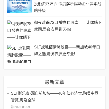
投融资路演会 深度解析驱动企业资本战
略升级
彻夜难眠?SLT酸枣仁胶囊——让你躺下
就困,整夜安睡到天亮!
SLT虎乳菌清肺胶囊——新加坡40年口
碑之选,清肺养肺更专业!
最新文章
SLT斯乐泰·源自新加坡——40年仁心济世,融贯中西
智慧,惠及全球
2025-08-09