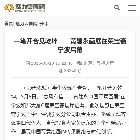
首页
>
魅力云南网
>
头条
一笔开合见乾坤——黄建永画展在荣宝斋
宁波启幕
2025-03-10 15:21:40
来源：晨报之声
36348℃
（记者:洪斌）半生淬炼丹青骨，一笔开合见乾
坤。3月8日，"春风有信——黄建永中国写意画展"在
宁波和邦大厦C座荣宝斋展厅启幕。此次展览由荣宝
斋宁波与中信保诚宁波分公司联合主办，系统呈现齐
派第四代传人、当代写意大家黄建永的百余件精品力
作，展现中国写意绘画的传承脉络与时代创新。