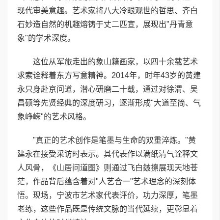
现代审美意趣。艺术家将八大冷眼观世的哲思、齐白
石妙造自然的机趣熔铸于丈二匹宣，展现出"丹青意
象"的学术深度。
这位从军旅走出的象山籍画家，以四十余载艺术
求索诠释着东方写意精神。2014年，时年43岁的黄建
永只身赴京问道，潜心研磨二十载，通过对徐渭、吴
昌硕等先贤经典的深度研习，逐渐形成"大道至简、气
象峥嵘"的艺术风格。
"真正的艺术创作是笔墨与生命的双重淬炼。"黄
建永在接受采访时表示。其代表作以满纸清气诠释文
人风骨，《山居问道图》则通过飞白皴擦展现天地苍
茫，作品背后蕴含着对"人艺合一"艺术理念的深刻体
悟。现场，宁波市艺术家代表评价，功力深厚，笔墨
老练，这些作品既是传统文脉的当代延续，更彰显着