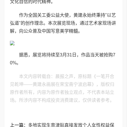
文化自信的时代精神。
作为全国关工委公益大使，黄建永始终秉持"以艺
弘道"的创作理念。本次展览现场，通过艺术家现场讲
解，向公众普及中国写意美学精髓。
据悉，展览将持续至3月31日，作品当天被抢购7
0%。
本文内容转载自：晨报之声，原标题《一笔开合
见乾坤——黄建永画展在荣宝斋宁波启幕》，版权归
原作者所有，内容为原作者独立观点，不代表本站立
场。所涉内容不构成投资消费建议，仅供读者参考。
上一篇：
多地实现生育津贴直接发放个人女性权益保