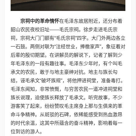
宗祠中的革命情怀
在毛泽东故居附近，还分布着
韶山农民夜校旧址——毛氏宗祠。徐步走进毛氏宗
祠，宗祠大门门额有“毛氏宗祠”四字。大门外两边各立
一石鼓。两侧对联为“注经世业，捧檄家声”，象征着对
后辈的殷切期望。在讲解员的解说下，记者了解到少
年毛泽东的一段有趣往事。毛泽东少年时，有个叫毛
承文的农民，敢于与地主豪绅对抗。地主与族长勾
结，诬毛承文“破坏族规”，将他押进祠堂，准备毒打。
毛泽东闻知，非常愤慨，与穷苦农民一道冲进祠堂和
族长说理，迫使族长释放了毛承文。听完故事，不少
游客笑了起来，纷纷赞叹毛主席身上那与生俱来的革
命斗争精神。从斑驳的石碑，依稀能感受到热血激昂
的时代余温，这其中所蕴含的奋斗精神，影响着每一
位到访的游人。