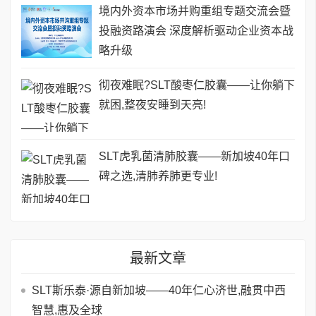
境内外资本市场并购重组专题交流会暨
投融资路演会 深度解析驱动企业资本战
略升级
彻夜难眠?SLT酸枣仁胶囊——让你躺下
就困,整夜安睡到天亮!
SLT虎乳菌清肺胶囊——新加坡40年口
碑之选,清肺养肺更专业!
最新文章
SLT斯乐泰·源自新加坡——40年仁心济世,融贯中西
智慧,惠及全球