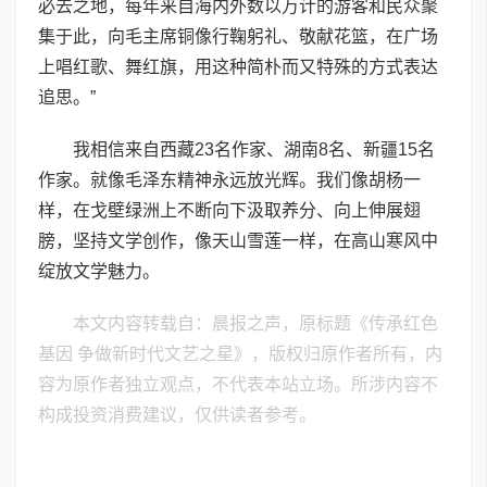
必去之地，每年来自海内外数以万计的游客和民众聚
集于此，向毛主席铜像行鞠躬礼、敬献花篮，在广场
上唱红歌、舞红旗，用这种简朴而又特殊的方式表达
追思。”
我相信来自西藏23名作家、湖南8名、新疆15名
作家。就像毛泽东精神永远放光辉。我们像胡杨一
样，在戈壁绿洲上不断向下汲取养分、向上伸展翅
膀，坚持文学创作，像天山雪莲一样，在高山寒风中
绽放文学魅力。
本文内容转载自：晨报之声，原标题《传承红色
基因 争做新时代文艺之星》，版权归原作者所有，内
容为原作者独立观点，不代表本站立场。所涉内容不
构成投资消费建议，仅供读者参考。