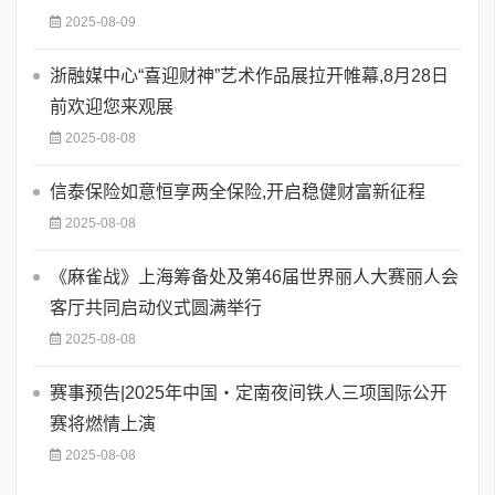
2025-08-09
浙融媒中心“喜迎财神”艺术作品展拉开帷幕,8月28日
前欢迎您来观展
2025-08-08
信泰保险如意恒享两全保险,开启稳健财富新征程
2025-08-08
《麻雀战》上海筹备处及第46届世界丽人大赛丽人会
客厅共同启动仪式圆满举行
2025-08-08
赛事预告|2025年中国・定南夜间铁人三项国际公开
赛将燃情上演
2025-08-08