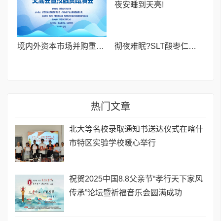
境内外资本市场并购重组专题交流会暨投融资路演会 深度解析驱动企业资本战略升级
彻夜难眠?SLT酸枣仁胶囊——让你躺下就困,整夜安睡到天亮!
热门文章
北大等名校录取通知书送达仪式在喀什
市特区实验学校暖心举行
祝贺2025中国8.8父亲节“孝行天下家风
传承”论坛暨祈福音乐会圆满成功