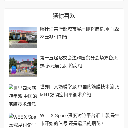
猜你喜欢
喀什海棠府邸城市展厅即将启幕,垂直森
林云墅引期待
第十五届喀交会边疆国贸分会场筹备火
热 多元展品即将亮相
世界四大筋膜学派:中国的筋膜技术流派
MNT筋膜空间平衡术介绍
WEEX Space深度讨论平台币上涨,是牛
市开始的信号,还是最后的烟花?