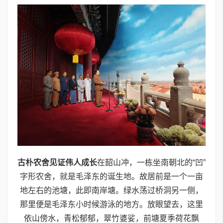
古朴农舍见证伟人成长
在韶山冲，一栋坐南朝北的“凹”
字形农舍，就是毛泽东的诞生地。故居前是一个一亩
地左右的池塘，此即南岸塘。绿水荡过桥洞另一侧，
那里便是毛泽东小时候游泳的地方。放眼望去，这里
依山傍水，青松郁郁，翠竹婆娑，前塘夏季荷花飘