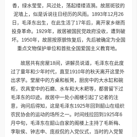
香，绿水莹莹，风过处，荡起缕缕涟漪。故居斑驳的
泥墙上，似是诉说往日经历的风雨。1893年12月26
日，毛泽东出生，在此生活了17年后，离开家乡继而
投身革命。1929年，故居被国民党政府没收，遭到破
坏。1950年，故居按原貌恢复后，先后被确定为全国
重点文物保护单位和首批全国爱国主义教育地。
故居共有房屋18间，讲解员说道，毛泽东在此度
过了童年和少年时代，直至1910年的秋天离开这里外
出求学。堂屋中的方桌和板凳，厨房中的大水缸和碗
柜，农具室中的石磨、水车和大木耙等，都曾留下过
毛泽东的印迹。故居中一处小阁楼引起了记者的注
意，询问后得知，这是毛泽东1925年回到韶山在组织
农民协会的运动的场所之一。时间线拉回到1925年6
月中旬，毛泽东在韶山自家的阁楼上主持了毛新梅、
李耿侯、钟志申、庞叔侃的入党仪式，当时的入党誓