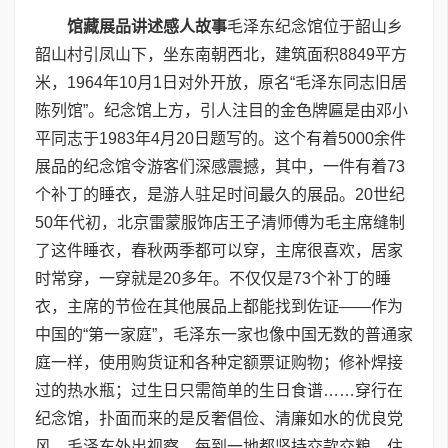
馆藏展品讲述感人故事
毛泽东纪念馆位于韶山乡
韶山村引凤山下，坐东南朝西北，建筑面积8849平方
米，1964年10月1日对外开放，原名“毛泽东同志旧居
陈列馆”。纪念馆上方，引人注目的金色牌匾是由邓小
平同志于1983年4月20日题写的。这个有着5000余件
展品的纪念馆令游客们深感震撼，其中，一件有着73
个补丁的睡衣，是游人驻足时间最久的展品。20世纪
50年代初，北京雷蒙服饰店王子清师傅为毛主席缝制
了这件睡衣，春秋两季都可以穿，主席很喜欢，居家
时常穿，一穿就是20多年。不仅仅是73个补丁的睡
衣，主席的节俭在其他展品上都能找到佐证——作为
中国的“第一家庭”，毛泽东一家也像中国无数的普通家
庭一样，使用购货证和各种定额票证购物；修补焊接
过的热水瓶；过生日只需简单的生日食谱……穿行在
纪念馆，扑面而来的是反奢倡俭、清廉如水的优良党
风。毛泽东外出视察，每到一地都坚持交款交粮，住