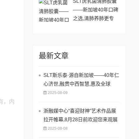
SLT虎乳菌清肺胶囊
——新加坡40年口碑
之选,清肺养肺更专
业!
最新文章
SLT斯乐泰·源自新加坡——40年仁
心济世,融贯中西智慧,惠及全球
2025-08-09
有，内
浙融媒中心“喜迎财神”艺术作品展
拉开帷幕,8月28日前欢迎您来观展
2025-08-08