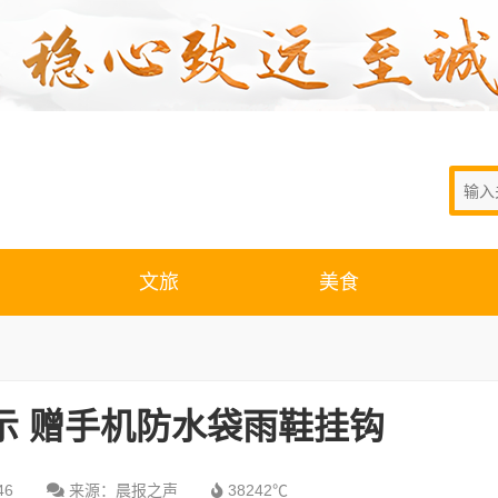
文旅
美食
示 赠手机防水袋雨鞋挂钩
46
来源：晨报之声
38242℃