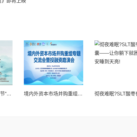
时》即将上映
祝贺2025中国8.8父亲节“孝行天下家风传承”论坛暨祈福音乐会圆满成功
境内外资本市场并购重组专题交流会暨投融资路演会 深度解析驱动企业资本战略升级