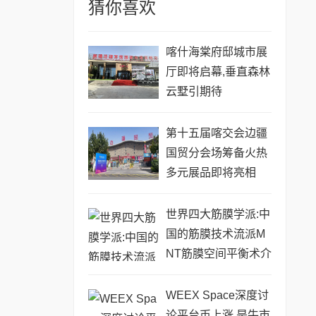
猜你喜欢
喀什海棠府邸城市展
厅即将启幕,垂直森林
云墅引期待
第十五届喀交会边疆
国贸分会场筹备火热
多元展品即将亮相
世界四大筋膜学派:中
国的筋膜技术流派M
NT筋膜空间平衡术介
绍
WEEX Space深度讨
论平台币上涨,是牛市