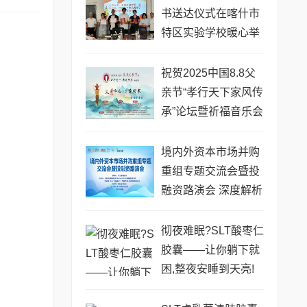
书送达仪式在喀什市
特区实验学校暖心举
行
祝贺2025中国8.8父
亲节“孝行天下家风传
承”论坛暨祈福音乐会
圆满成功
境内外资本市场并购
重组专题交流会暨投
融资路演会 深度解析
驱动企业资本战略升
级
彻夜难眠?SLT酸枣仁
胶囊——让你躺下就
困,整夜安睡到天亮!