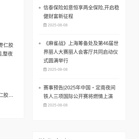
信泰保险如意恒享两全保险,开启稳
健财富新征程
2025-08-08
《麻雀战》上海筹备处及第46届世
界丽人大赛丽人会客厅共同启动仪
式圆满举行
2025-08-08
赛事预告|2025年中国・定南夜间
彻夜难眠?SLT酸枣仁胶囊——让你躺下就困,整夜安睡到天亮!
铁人三项国际公开赛将燃情上演
2025-08-08