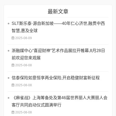
最新文章
SLT斯乐泰·源自新加坡——40年仁心济世,融贯中西
智慧,惠及全球
2025-08-09
浙融媒中心“喜迎财神”艺术作品展拉开帷幕,8月28日
前欢迎您来观展
2025-08-08
信泰保险如意恒享两全保险,开启稳健财富新征程
2025-08-08
《麻雀战》上海筹备处及第46届世界丽人大赛丽人会
客厅共同启动仪式圆满举行
2025-08-08