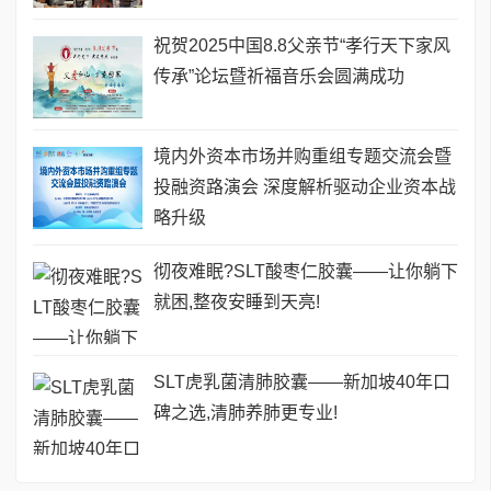
祝贺2025中国8.8父亲节“孝行天下家风
传承”论坛暨祈福音乐会圆满成功
境内外资本市场并购重组专题交流会暨
投融资路演会 深度解析驱动企业资本战
略升级
彻夜难眠?SLT酸枣仁胶囊——让你躺下
就困,整夜安睡到天亮!
SLT虎乳菌清肺胶囊——新加坡40年口
碑之选,清肺养肺更专业!