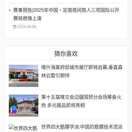
赛事预告|2025年中国・定南夜间铁人三项国际公开
赛将燃情上演
2025-08-08
猜你喜欢
喀什海棠府邸城市展厅即将启幕,垂直森
林云墅引期待
第十五届喀交会边疆国贸分会场筹备火
热 多元展品即将亮相
世界四大筋膜学派:中国的筋膜技术流派