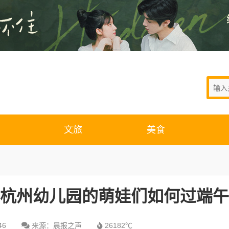
文旅
美食
看杭州幼儿园的萌娃们如何过端午
46
来源：晨报之声
26182℃