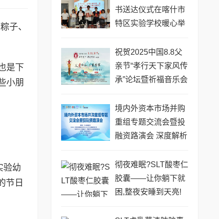
书送达仪式在喀什市
特区实验学校暖心举
包粽子、
行
祝贺2025中国8.8父
亲节“孝行天下家风传
也是下
承”论坛暨祈福音乐会
些小朋
圆满成功
境内外资本市场并购
重组专题交流会暨投
融资路演会 深度解析
驱动企业资本战略升
级
彻夜难眠?SLT酸枣仁
实验幼
胶囊——让你躺下就
的节日
困,整夜安睡到天亮!