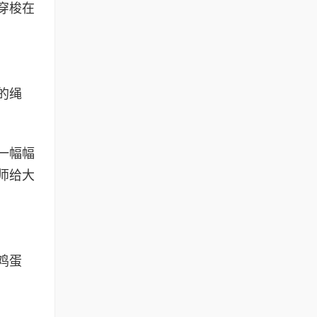
穿梭在
的绳
一幅幅
师给大
鸡蛋