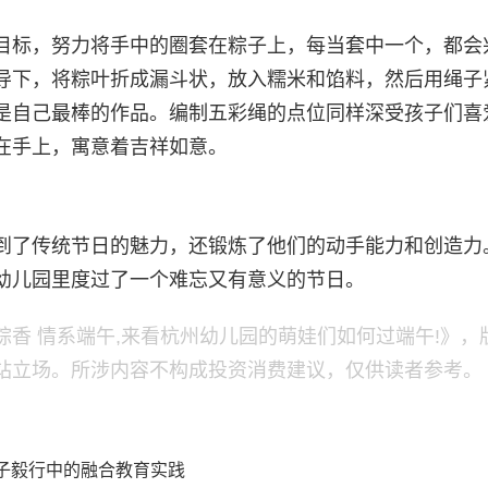
目标，努力将手中的圈套在粽子上，每当套中一个，都会
导下，将粽叶折成漏斗状，放入糯米和馅料，然后用绳子
是自己最棒的作品。编制五彩绳的点位同样深受孩子们喜
在手上，寓意着吉祥如意。
到了传统节日的魅力，还锻炼了他们的动手能力和创造力
幼儿园里度过了一个难忘又有意义的节日。
香 情系端午,来看杭州幼儿园的萌娃们如何过端午!》，
站立场。所涉内容不构成投资消费建议，仅供读者参考。
,亲子毅行中的融合教育实践