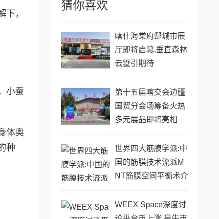
猜你喜欢
解下，
喀什海棠府邸城市展
厅即将启幕,垂直森林
云墅引期待
，小蚕
第十五届喀交会边疆
国贸分会场筹备火热
多元展品即将亮相
身体奥
的种
世界四大筋膜学派:中
国的筋膜技术流派M
NT筋膜空间平衡术介
绍
WEEX Space深度讨
论平台币上涨,是牛市