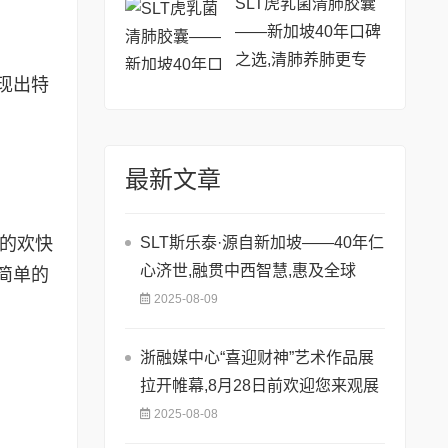
SLT虎乳菌清肺胶囊
——新加坡40年口碑
之选,清肺养肺更专
现出特
业!
最新文章
鼓的欢快
SLT斯乐泰·源自新加坡——40年仁
心济世,融贯中西智慧,惠及全球
简单的
2025-08-09
浙融媒中心“喜迎财神”艺术作品展
拉开帷幕,8月28日前欢迎您来观展
2025-08-08