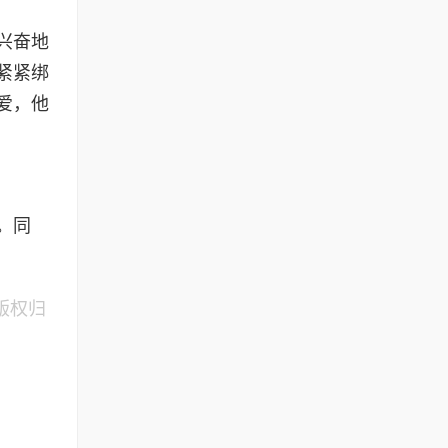
兴奋地
紧紧绑
爱，他
。同
版权归