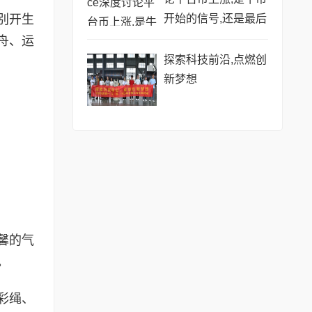
别开生
开始的信号,还是最后
的烟花?
舟、运
探索科技前沿,点燃创
新梦想
馨的气
。
彩绳、