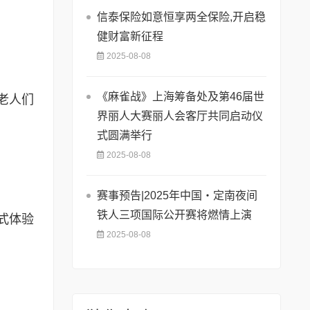
信泰保险如意恒享两全保险,开启稳
健财富新征程
2025-08-08
《麻雀战》上海筹备处及第46届世
老人们
界丽人大赛丽人会客厅共同启动仪
式圆满举行
2025-08-08
赛事预告|2025年中国・定南夜间
铁人三项国际公开赛将燃情上演
式体验
2025-08-08