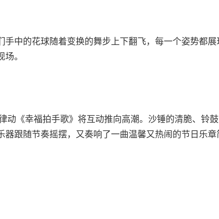
们手中的花球随着变换的舞步上下翻飞，每一个姿势都展
现场。
音乐律动《幸福拍手歌》将互动推向高潮。沙锤的清脆、铃
乐器跟随节奏摇摆，又奏响了一曲温馨又热闹的节日乐章