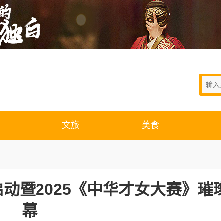
文旅
美食
动暨2025《中华才女大赛》璀
幕