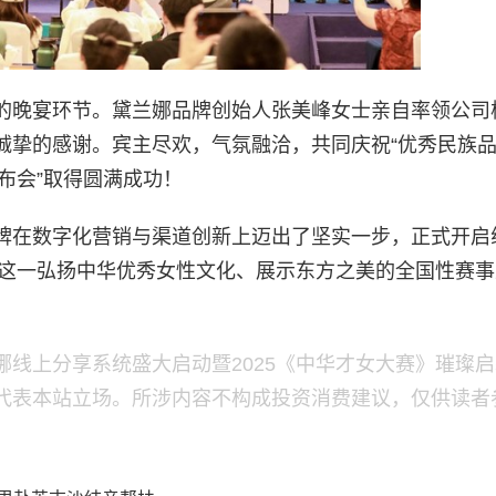
的晚宴环节。黛兰娜品牌创始人张美峰女士亲自率领公司
诚挚的感谢。宾主尽欢，气氛融洽，共同庆祝“优秀民族
布会”取得圆满成功！
牌在数字化营销与渠道创新上迈出了坚实一步，正式开启
》这一弘扬中华优秀女性文化、展示东方之美的全国性赛
线上分享系统盛大启动暨2025《中华才女大赛》璀璨
代表本站立场。所涉内容不构成投资消费建议，仅供读者