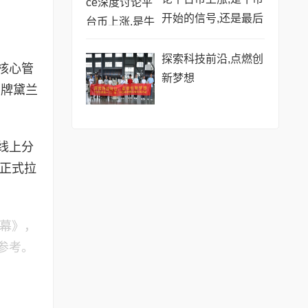
开始的信号,还是最后
的烟花?
探索科技前沿,点燃创
核心管
新梦想
品牌黛兰
线上分
事正式拉
启幕》，
参考。