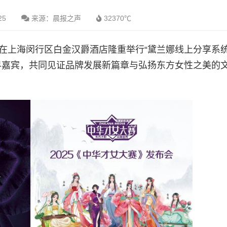
25
来源：晨报之声
32370℃
娜在上海闵行区白金汉爵酒店隆重举行“黛兰娜线上分享系
各界嘉宾，共同见证品牌发展新篇章与弘扬东方女性之美的