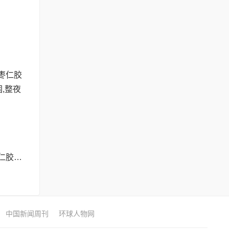
彻夜难眠?SLT酸枣仁胶囊——让你躺下就困,整夜安睡到天亮!
中国新闻周刊
环球人物网