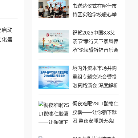
书送达仪式在喀什市
特区实验学校暖心举
行
统启动
祝贺2025中国8.8父
文化盛
亲节“孝行天下家风传
承”论坛暨祈福音乐会
圆满成功
境内外资本市场并购
重组专题交流会暨投
融资路演会 深度解析
驱动企业资本战略升
级
彻夜难眠?SLT酸枣仁
胶囊——让你躺下就
困,整夜安睡到天亮!