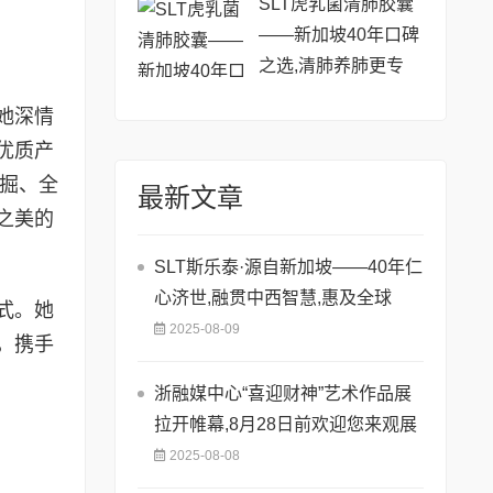
SLT虎乳菌清肺胶囊
——新加坡40年口碑
之选,清肺养肺更专
业!
她深情
优质产
挖掘、全
最新文章
之美的
SLT斯乐泰·源自新加坡——40年仁
心济世,融贯中西智慧,惠及全球
式。她
2025-08-09
，携手
浙融媒中心“喜迎财神”艺术作品展
拉开帷幕,8月28日前欢迎您来观展
2025-08-08