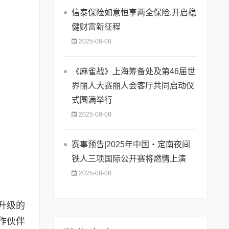
信泰保险如意恒享两全保险,开启稳
健财富新征程
2025-08-08
《麻雀战》上海筹备处及第46届世
界丽人大赛丽人会客厅共同启动仪
式圆满举行
2025-08-08
赛事预告|2025年中国・定南夜间
铁人三项国际公开赛将燃情上演
2025-08-08
升级的
作伙伴