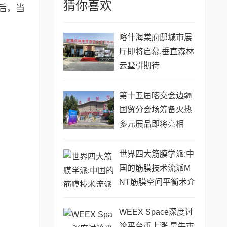
猜你喜欢
后，当
喀什海棠府邸城市展
厅即将启幕,垂直森林
云墅引期待
第十五届喀交会边疆
国贸分会场筹备火热
多元展品即将亮相
世界四大筋膜学派:中
国的筋膜技术流派M
NT筋膜空间平衡术介
绍
WEEX Space深度讨
论平台币上涨,是牛市