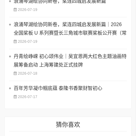
浪涌琴湖绘协同新卷，桨连四城启发展新篇
2026-07-19
浪涌琴湖绘协同新卷，桨连四城启发展新篇｜2026
全国桨板 U 系列赛暨长三角城市联赛桨板公开赛（常
2026-07-19
丹青绘峥嵘 初心颂伟业｜吴宜恩两大红色主题油画特
展筹备启动 上海筹建处正式挂牌
2026-07-18
百年芳华凝巾帼底蕴 泰隆书香聚财智初心
2026-07-17
猜你喜欢