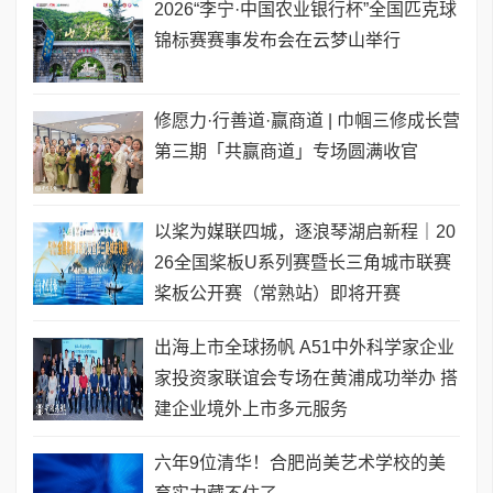
2026“李宁·中国农业银行杯”全国匹克球
锦标赛赛事发布会在云梦山举行
修愿力·行善道·赢商道 | 巾帼三修成长营
第三期「共赢商道」专场圆满收官
以桨为媒联四城，逐浪琴湖启新程｜20
26全国桨板U系列赛暨长三角城市联赛
桨板公开赛（常熟站）即将开赛
出海上市全球扬帆 A51中外科学家企业
家投资家联谊会专场在黄浦成功举办 搭
建企业境外上市多元服务
六年9位清华！合肥尚美艺术学校的美