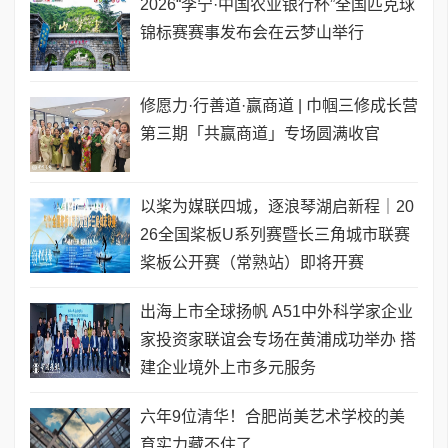
2026“李宁·中国农业银行杯”全国匹克球
锦标赛赛事发布会在云梦山举行
修愿力·行善道·赢商道 | 巾帼三修成长营
第三期「共赢商道」专场圆满收官
以桨为媒联四城，逐浪琴湖启新程｜20
26全国桨板U系列赛暨长三角城市联赛
桨板公开赛（常熟站）即将开赛
出海上市全球扬帆 A51中外科学家企业
家投资家联谊会专场在黄浦成功举办 搭
建企业境外上市多元服务
六年9位清华！合肥尚美艺术学校的美
育实力藏不住了