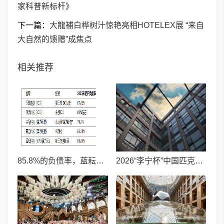
家科普新标杆》
下一篇：
大龍補白桦树汁惊艳亮相HOTELEX展 “来自
大自然的馈赠”成焦点
相关推荐
85.8%的负债率，蓝耘科技"小巨人"复核明年恐摘帽
2026“李宁杯”中国匹克球巡回赛青少年赛-河南鹤壁站圆满落幕