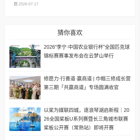
2026-07-17
猜你喜欢
2026“李宁·中国农业银行杯”全国匹克球
锦标赛赛事发布会在云梦山举行
修愿力·行善道·赢商道 | 巾帼三修成长营
第三期「共赢商道」专场圆满收官
以桨为媒联四城，逐浪琴湖启新程｜20
26全国桨板U系列赛暨长三角城市联赛
桨板公开赛（常熟站）即将开赛