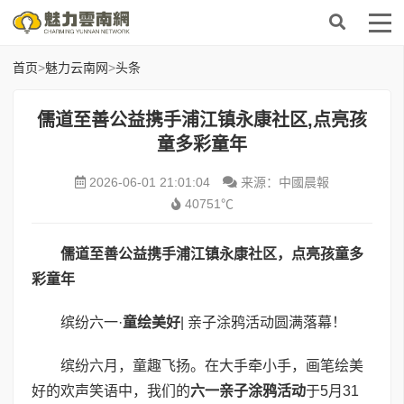
首页
>
魅力云南网
>
头条
儒道至善公益携手浦江镇永康社区,点亮孩
童多彩童年
2026-06-01 21:01:04
来源：中國晨報
40751℃
儒道至善公益携手
浦江镇
永康社区，点亮孩童多
彩童年
缤纷六一·
童绘美好
| 亲子涂鸦活动圆满落幕！
缤纷六月，童趣飞扬。在大手牵小手，画笔绘美
好的欢声笑语中，我们的
六一亲子涂鸦活动
于5月31