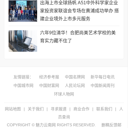
出海上市全球扬帆 A51中外科学家企业
家投资家联谊会专场在黄浦成功举办 搭
建企业境外上市多元服务
六年9位清华！合肥尚美艺术学校的美
育实力藏不住了
友情链接：
经济参考报
中国名牌网
新华每日电讯
中国城市网
中国财富网
人民论坛网
中国新闻周刊
环球人物网
网站地图
|
关于我们
|
寻求报道
|
商业合作
|
联系我们
|
人
员查询
COPYRIGHT © 魅力云南网 RIGHTS RESERVED.
删稿反馈邮