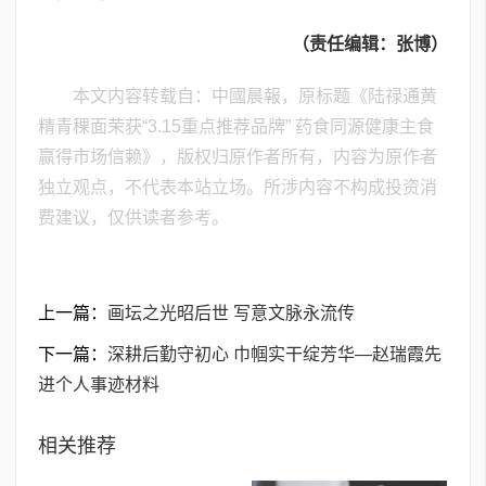
（责任编辑：张博）
本文内容转载自：中國晨報，原标题《陆禄通黄
精青稞面荣获“3.15重点推荐品牌” 药食同源健康主食
赢得市场信赖》，版权归原作者所有，内容为原作者
独立观点，不代表本站立场。所涉内容不构成投资消
费建议，仅供读者参考。
上一篇：
画坛之光昭后世 写意文脉永流传
下一篇：
深耕后勤守初心 巾帼实干绽芳华—赵瑞霞先
进个人事迹材料
相关推荐