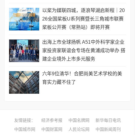
以桨为媒联四城，逐浪琴湖启新程｜20
26全国桨板U系列赛暨长三角城市联赛
桨板公开赛（常熟站）即将开赛
出海上市全球扬帆 A51中外科学家企业
家投资家联谊会专场在黄浦成功举办 搭
建企业境外上市多元服务
六年9位清华！合肥尚美艺术学校的美
育实力藏不住了
友情链接：
经济参考报
中国名牌网
新华每日电讯
中国城市网
中国财富网
人民论坛网
中国新闻周刊