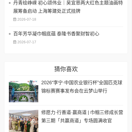
丹青绘峥嵘 初心颂伟业｜吴宜恩两大红色主题油画特
展筹备启动 上海筹建处正式挂牌
2026-07-18
百年芳华凝巾帼底蕴 泰隆书香聚财智初心
2026-07-17
猜你喜欢
2026“李宁·中国农业银行杯”全国匹克球
锦标赛赛事发布会在云梦山举行
修愿力·行善道·赢商道 | 巾帼三修成长营
第三期「共赢商道」专场圆满收官