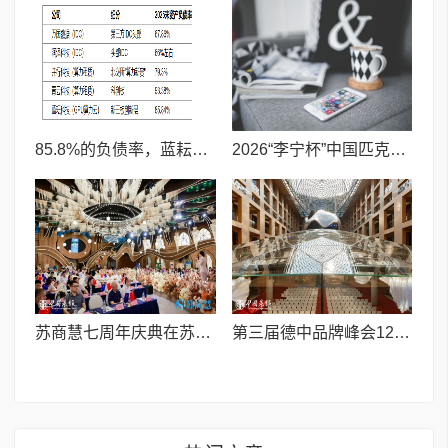
85.8%的负债率，蓝耘科技"小巨人"复核明年恐摘帽
2026“李宁杯”中国匹克球巡回赛青少年赛-河南鹤壁站圆满落幕
苏商慧七周年庆典在苏州隆重举行 七大联创共启发展新篇章
第三届德中品牌峰会12月将在柏林举办，聚焦人工智能时代品牌全球化发展