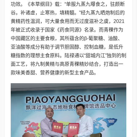
功效。《本草纲目》载：“单服九蒸九曝食之，驻颜断
谷。补诸虚，止寒热，填精髓。”经九蒸九晒炮制后的
黄精药性温润，可大量食用而无过度滋补之虞，2021
年被正式收录于国家《药食同源》名录。而青稞作为
中国藏区的主要食粮，其所蕴含的β-葡聚糖、油酸、
亚油酸等成分有助于调节胆固醇、控制血糖，是低升
糖指数的理想主食原料。陆禄通以“甜城内江”独到的制
面工艺，将九制黄精与高原青稞精妙结合，打造出一
款味美香甜、营养健康的新型主食产品。