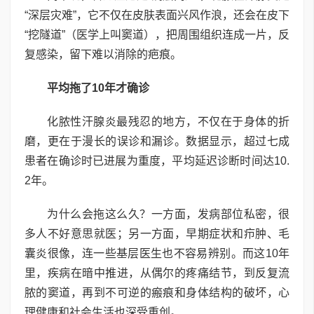
“深层灾难”，它不仅在皮肤表面兴风作浪，还会在皮下
“挖隧道”（医学上叫窦道），把周围组织连成一片，反
复感染，留下难以消除的疤痕。
平均拖了10年才确诊
化脓性汗腺炎最残忍的地方，不仅在于身体的折
磨，更在于漫长的误诊和漏诊。数据显示，超过七成
患者在确诊时已进展为重度，平均延迟诊断时间达10.
2年。
为什么会拖这么久？一方面，发病部位私密，很
多人不好意思就医；另一方面，早期症状和疖肿、毛
囊炎很像，连一些基层医生也不容易辨别。而这10年
里，疾病在暗中推进，从偶尔的疼痛结节，到反复流
脓的窦道，再到不可逆的瘢痕和身体结构的破坏，心
理健康和社会生活也深受重创。