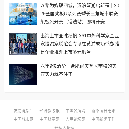
以桨为媒联四城，逐浪琴湖启新程｜20
26全国桨板U系列赛暨长三角城市联赛
桨板公开赛（常熟站）即将开赛
出海上市全球扬帆 A51中外科学家企业
家投资家联谊会专场在黄浦成功举办 搭
建企业境外上市多元服务
六年9位清华！合肥尚美艺术学校的美
育实力藏不住了
友情链接：
经济参考报
中国名牌网
新华每日电讯
中国城市网
中国财富网
人民论坛网
中国新闻周刊
环球人物网