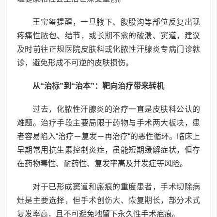
王宝玺提醒，一旦腋下、腹股沟等部位反复出现
疼痛性脓包、结节，或长期不愈的破溃、窦道，建议
及时前往正规医院皮肤科或化脓性汗腺炎专病门诊就
诊，避免形成不可逆的皮肤损伤。
从“治标”到“治本”：靶向治疗带来转机
过去，化脓性汗腺炎的治疗一直是皮肤科公认的
难题。治疗手段主要局限于药物与手术两大板块，患
者容易陷入“治疗－复发－再治疗“的恶性循环。临床上
早期常用抗生素控制炎症，虽能短期缓解症状，但存
在药物毒性、耐药性、复发率高及并发症等风险。
对于已形成窦道和瘢痕的重度患者，手术切除病
灶是主要选择，但手术创伤大、恢复期长，部分术式
复发率高，且不可避免地留下永久性手术疤痕。