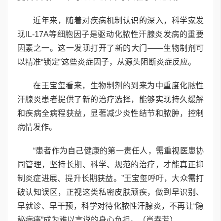
近年来，随着对疾病机制认识的深入，科学家发
现IL-17A等细胞因子是驱动化脓性汗腺炎发病的重要
因素之一。这一发现打开了新的大门——生物制剂可
以精准“锁定”这些炎症因子，从源头阻断炎症反应。
在王宝玺看来，生物制剂的到来为中重度化脓性
汗腺炎患者提供了新的治疗选择，能够实现持久缓解
和疾病全病程获益，显著减少炎性结节和脓肿，控制
病情发作。
“患者作为自己健康的第一责任人，需重视医患协
同管理，坚持长期、科学、规范的治疗，才能真正抑
制炎症进展、提升长期获益。”王宝玺呼吁，大众需打
破认知误区，正视这类私密皮肤顽疾，做到早识别、
早就诊、早干预，科学对待化脓性汗腺炎，不再让“隐
秘病痛”成为难以言说的身心负担。（肖春芳）