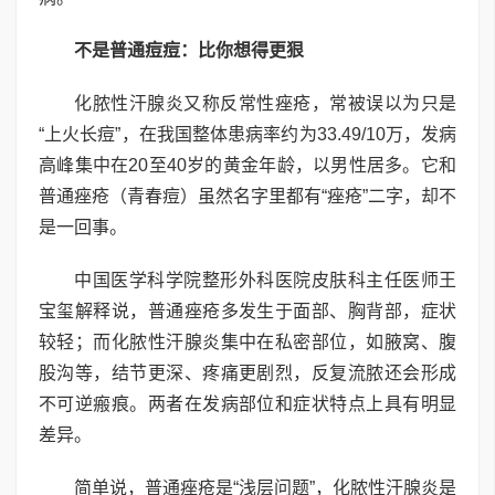
不是普通痘痘：比你想得更狠
化脓性汗腺炎又称反常性痤疮，常被误以为只是
“上火长痘”，在我国整体患病率约为33.49/10万，发病
高峰集中在20至40岁的黄金年龄，以男性居多。它和
普通痤疮（青春痘）虽然名字里都有“痤疮”二字，却不
是一回事。
中国医学科学院整形外科医院皮肤科主任医师王
宝玺解释说，普通痤疮多发生于面部、胸背部，症状
较轻；而化脓性汗腺炎集中在私密部位，如腋窝、腹
股沟等，结节更深、疼痛更剧烈，反复流脓还会形成
不可逆瘢痕。两者在发病部位和症状特点上具有明显
差异。
简单说，普通痤疮是“浅层问题”，化脓性汗腺炎是