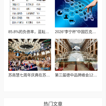
85.8%的负债率，蓝耘科技"小巨人"复核明年恐摘帽
2026“李宁杯”中国匹克球巡回赛青少年赛-河南鹤壁站圆满落幕
苏商慧七周年庆典在苏州隆重举行 七大联创共启发展新篇章
第三届德中品牌峰会12月将在柏林举办，聚焦人工智能时代品牌全球化发展
热门文章