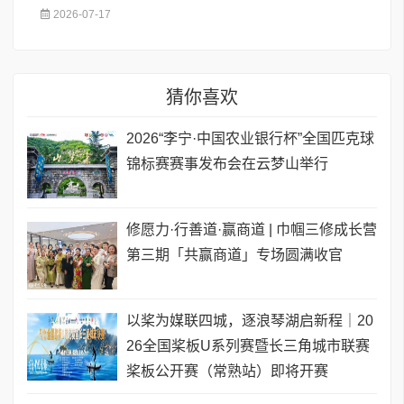
2026-07-17
猜你喜欢
2026“李宁·中国农业银行杯”全国匹克球
锦标赛赛事发布会在云梦山举行
修愿力·行善道·赢商道 | 巾帼三修成长营
第三期「共赢商道」专场圆满收官
以桨为媒联四城，逐浪琴湖启新程｜20
26全国桨板U系列赛暨长三角城市联赛
桨板公开赛（常熟站）即将开赛