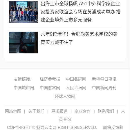
出海上市全球扬帆 A51中外科学家企业
家投资家联谊会专场在黄浦成功举办 搭
建企业境外上市多元服务
六年9位清华！合肥尚美艺术学校的美
育实力藏不住了
友情链接：
经济参考报
中国名牌网
新华每日电讯
中国城市网
中国财富网
人民论坛网
中国新闻周刊
环球人物网
网站地图
|
关于我们
|
寻求报道
|
商业合作
|
联系我们
|
人
员查询
COPYRIGHT © 魅力云南网 RIGHTS RESERVED.
删稿反馈邮