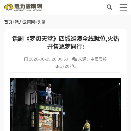
首页
>
魅力云南网
>
头条
话剧《梦想天堂》四城巡演全线就位,火热
开售逐梦同行!
2026-06-25 20:00:59
来源：中國晨報
17287℃