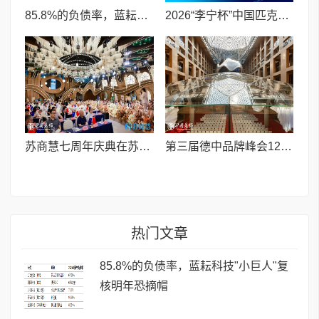
85.8%的负债率，蓝耘科技"小巨人"复核明年恐摘帽
2026“李宁杯”中国匹克球巡回赛青少年赛-河南鹤壁站圆满落幕
苏商慧七周年庆典在苏州隆重举行 七大联创共启发展新篇章
第三届德中品牌峰会12月将在柏林举办，聚焦人工智能时代品牌全球化发展
热门文章
85.8%的负债率，蓝耘科技"小巨人"复
核明年恐摘帽