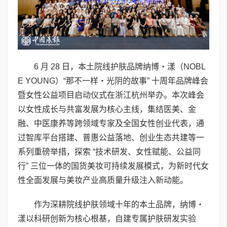
6 月 28 日，本土院线护肤品牌纳博・漾（NOBL
E YOUNG）“那不一样・光阴的故事” 十周年品牌峰会
暨女性公益项目启动仪式在浙江杭州举办。本次峰会
以女性成长与共富发展为核心主线，集结医美、金
融、中医康养等跨领域专家及全国女性创业代表，通
过智库平台搭建、普惠公益落地、创业生态共建等一
系列重磅举措，探索 “技术研发、女性赋能、公益同
行” 三位一体的国货美妆可持续发展模式，为新时代女
性全面发展与美妆产业高质量升级注入新动能。
作为深耕院线护肤领域十年的本土品牌，纳博・
漾以科研创新为核心根基，自建专属护肤研发实验