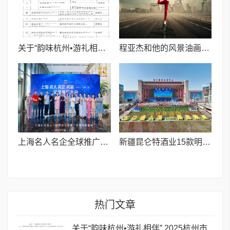
关于“韵味杭州•游礼相伴” 2025杭州市伴手礼创意设计大赛结果情况的公示
程亚杰和他的风景油画(一)早期作品中的浪漫主义和写实主义
上海名人名企全球推广大会成功举办,共绘“大美中国·数字城市”新蓝图
新疆昆仑特酒业15款明星产品亮相喀交会 与50余家客商达成合作意向
热门文章
关于“韵味杭州•游礼相伴” 2025杭州市