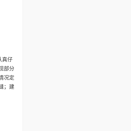
认真仔
现部分
情况定
缝；建