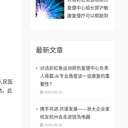
复健中心组长郭沪敏:
康复理疗可以帮助到
哪些人群?
最新文章
对话彩虹鱼运动损伤复健中心负责
人蒋磊:从专业角度谈一谈康复的重
人民医
要性?
动。此
2025-09-20
携手共进,共谋发展——浙大企业家
校友杭州会走进锐浩电器
2025-09-20