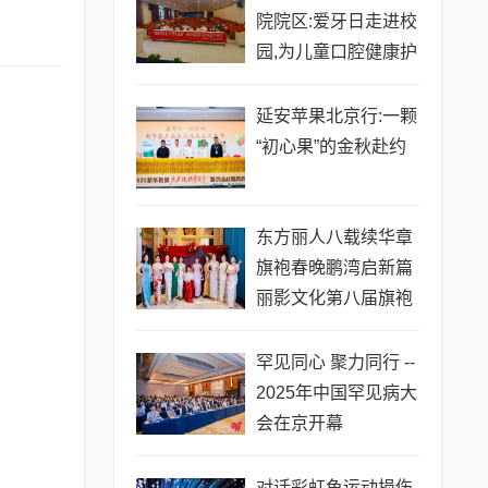
院院区:爱牙日走进校
园,为儿童口腔健康护
航
延安苹果北京行:一颗
“初心果”的金秋赴约
东方丽人八载续华章
旗袍春晚鹏湾启新篇
丽影文化第八届旗袍
春晚在深圳盛大启幕
罕见同心 聚力同行 --
2025年中国罕见病大
会在京开幕
对话彩虹鱼运动损伤