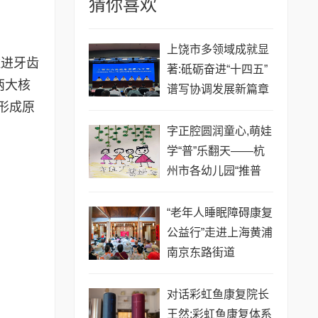
猜你喜欢
上饶市多领域成就显
住进牙齿
著:砥砺奋进“十四五”
两大核
谱写协调发展新篇章
形成原
字正腔圆润童心,萌娃
学“普”乐翻天——杭
州市各幼儿园“推普
周”活动精彩纷呈
“老年人睡眠障碍康复
公益行”走进上海黄浦
南京东路街道
对话彩虹鱼康复院长
王然:彩虹鱼康复体系