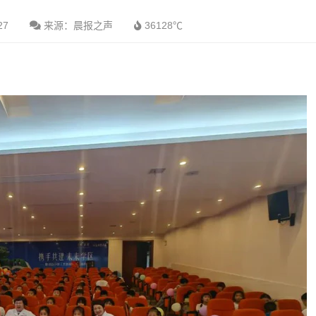
27
来源：晨报之声
36128℃