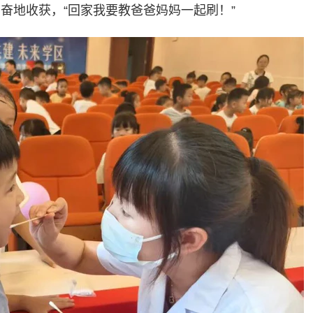
兴奋地收获，“回家我要教爸爸妈妈一起刷！”