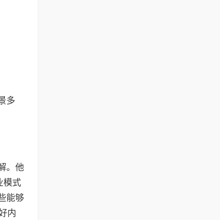
景多
解。他
业模式
些能够
好内