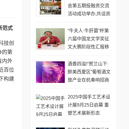
会第五期投融资交流
活动成功举办,共话资
源对接新范式
新范式
“牛夫人·牛肝菌”杯第
六届中国龙文学奖征
科技创
文大赛阶段性汇报移
办的第
师叶辛故乡文学馆举
省内外
行
​酒香四溢!“贺兰山下·
近百位
醉美西夏区”葡萄酒文
下构建
旅产业在杭奏响招商
“醉美”乐章
2025中国手工艺术设
计展9月25日启幕 重
塑艺术展新形态