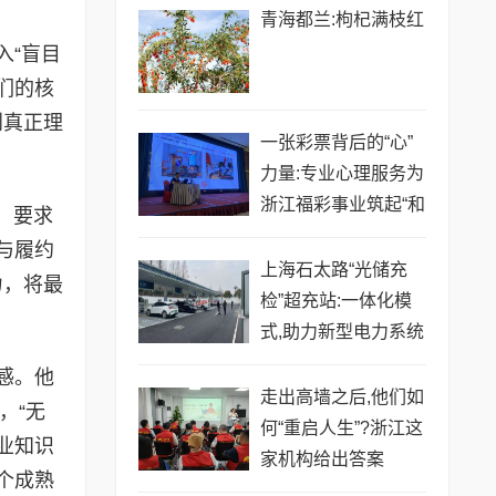
青海都兰:枸杞满枝红
入“盲目
们的核
到真正理
一张彩票背后的“心”
力量:专业心理服务为
浙江福彩事业筑起“和
，要求
谐防护堤”
与履约
上海石太路“光储充
力，将最
检”超充站:一体化模
式,助力新型电力系统
建设
感。他
走出高墙之后,他们如
，“无
何“重启人生”?浙江这
业知识
家机构给出答案
个成熟