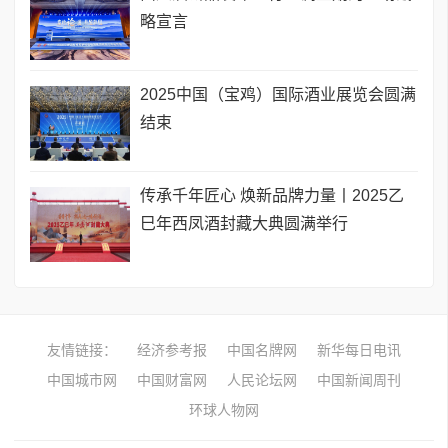
略宣言
2025中国（宝鸡）国际酒业展览会圆满
结束
传承千年匠心 焕新品牌力量丨2025乙
巳年西凤酒封藏大典圆满举行
友情链接：
经济参考报
中国名牌网
新华每日电讯
中国城市网
中国财富网
人民论坛网
中国新闻周刊
环球人物网