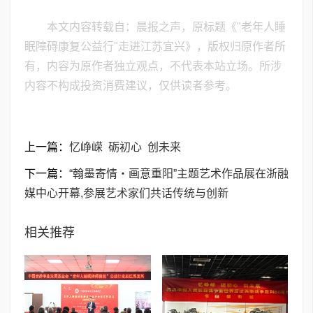
本文内容转载自：晨报之声，原标题《"老年人睡
眠障碍康复公益行"走进江苏宜兴》，版权归原作者所
有，内容为原作者独立观点，不代表本站立场。所涉
内容不构成投资消费建议，仅供读者参考。
上一篇：
忆峥嵘 砺初心 创未来
下一篇：
“翰墨寄情・画意重阳”主题艺术作品展在浙融
媒中心开幕,参展艺术家们共话传统与创新
相关推荐