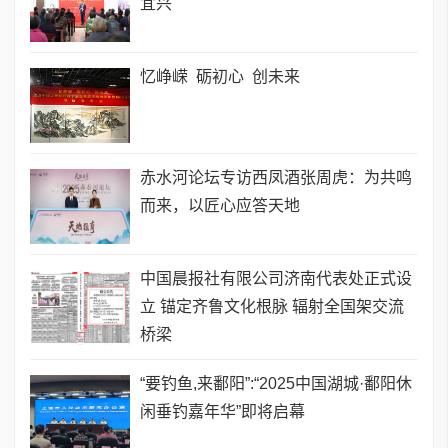
宜兴
忆峥嵘 砺初心 创未来
赤水河论坛专访西凤酒张周虎：为共鸣
而来，以匠心应答天地
中国晨报社有限公司济南代表处正式设
立 锚定齐鲁文化根脉 辐射全国架交流
桥梁
“要钓鱼,来鄱阳”:“2025中国湖城·鄱阳休
闲垂钓嘉年华”即将启幕