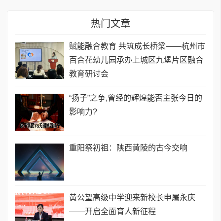
热门文章
赋能融合教育 共筑成长桥梁——杭州市
百合花幼儿园承办上城区九堡片区融合
教育研讨会
“扬子”之争,曾经的辉煌能否主张今日的
影响力?
重阳祭初祖：陕西黄陵的古今交响
黄公望高级中学迎来新校长申屠永庆
——开启全面育人新征程