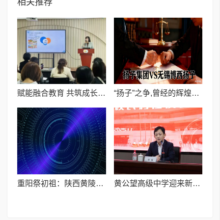
相关推荐
赋能融合教育 共筑成长桥梁——杭州市百合花幼儿园承办上城区九堡片区融合教育研讨会
“扬子”之争,曾经的辉煌能否主张今日的影响力?
重阳祭初祖：陕西黄陵的古今交响
黄公望高级中学迎来新校长申屠永庆——开启全面育人新征程