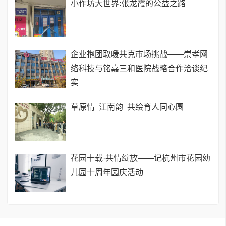
小作坊大世界:张龙霞的公益之路
企业抱团取暖共克市场挑战——崇孝网
络科技与铭嘉三和医院战略合作洽谈纪
实
草原情 江南韵 共绘育人同心圆
花园十载·共情绽放——记杭州市花园幼
儿园十周年园庆活动