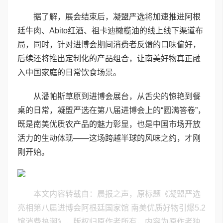
据了解，展会结束后，凝盟严选将加速推进阿根
廷牛肉、Abito红酒、祖卡迪橄榄油的线上线下渠道布
局，同时，针对进博会期间消费者反馈的口味偏好，
后续还将推出定制化的产品组合，让南美好物真正融
入中国家庭的日常饮食场景。
从潘帕斯草原到进博会展台，从舌尖的惊艳到餐
桌的日常，凝盟严选在第八届进博会上的“圆满答卷”，
既是南美优质农产品的魅力彰显，也是中国市场开放
活力的生动体现——这场跨越半球的风味之约，才刚
刚开始。
本文内容转载自：晨报之声，原标题《凝盟严选
亮相第八届进博会阿根廷国家馆 南美优质好物引爆5.2
馆消费热潮》，版权归原作者所有，内容为原作者独