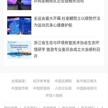
并购金融街区企业投融资活动
全运会盛大开幕,杜家麟院士以顺势疗法
为运动员身心健康护航
浙江省生态与环境修复技术协会生态环
境研学 旅游专业委员会成立大会顺利召
开
友情链接：
经济参考报
中国名牌网
新华每日电讯
中国城市网
中国财富网
人民论坛网
中国新闻周刊
环球人物网
网站地图
|
关于我们
|
寻求报道
|
商业合作
|
联系我们
|
人