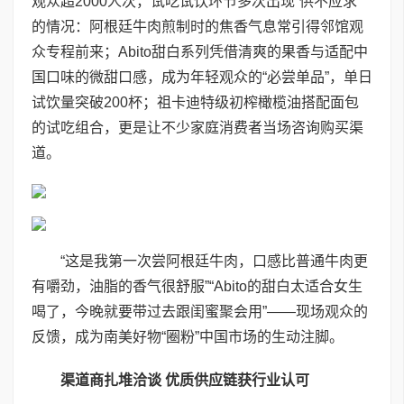
观众超2000人次，试吃试饮环节多次出现“供不应求”
的情况：阿根廷牛肉煎制时的焦香气息常引得邻馆观
众专程前来；Abito甜白系列凭借清爽的果香与适配中
国口味的微甜口感，成为年轻观众的“必尝单品”，单日
试饮量突破200杯；祖卡迪特级初榨橄榄油搭配面包
的试吃组合，更是让不少家庭消费者当场咨询购买渠
道。
“这是我第一次尝阿根廷牛肉，口感比普通牛肉更
有嚼劲，油脂的香气很舒服”“Abito的甜白太适合女生
喝了，今晚就要带过去跟闺蜜聚会用”——现场观众的
反馈，成为南美好物“圈粉”中国市场的生动注脚。
渠道商扎堆洽谈 优质供应链获行业认可