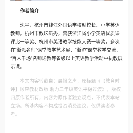
作者简介
沈平，杭州市钱江外国语学校副校长、小学英语
教师。杭州市教坛新秀，曾获浙江省小学英语优质课
评比一等奖、杭州市英语教学技能大赛一等奖，多次
在“浙派名师”课堂教学艺术展、“浙沪”课堂教学交流、
“百人千场”名师送教等省级以上英语教学活动中执教展
示课。
本文内容转载自：晨报之声，原标题《【教育时
评】顺应教材改版 助力三年级英语平稳过渡》，版权
归原作者所有，内容为原作者独立观点，不代表本站
立场。所涉内容不构成投资消费建议，仅供读者参
考。