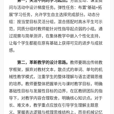
第一，关注不同的学习起点。
分层互动：课堂提
问与活动中设计梯度任务。弹性任务：布置“基础+拓
展”学习任务，允许学生自主选择完成部分。动态分
组：按当堂目标灵活分组，混合搭配时高水平生可示
范，同质分组时教师能针对性指导起点弱的小组。通
过观察与简单测评，在集体教学中嵌入个性化支持，
让每个学生都能在原有基础上获得可见的进步与成就
感。
第二，革新教学的设计思路。
教师要跳出传统教
学框架，摒弃对教材文本，散点式的单词、单句的机
械性教学模式，注重学生的整体理解与语言逻辑思维
的培养。教师要整体把握单元与课时教学目标，明确
基础性目标与发展性目标的边界，在区教研团队的指
导下，对教学内容合理取舍，明确核心知识点。对于
长、难文本，教学重点应放在引导学生理解主题意
义、掌握表达逻辑与梳理思维结构上，而非机械记忆