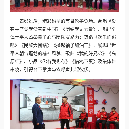
表彰过后，精彩纷呈的节目轮番登场。合唱《没
有共产党就没有新中国》《团结就是力量》，唱出全
体世平人拳拳赤子心与团队凝聚力；舞蹈《欢乐的跳
吧》《民族大团结》《撸起袖子加油干》，展现出世
平人朝气蓬勃的精神风貌；歌曲《我的好兄弟》《高
原红》、小品《你有我也有》《借鸡下蛋》及集体舞
串烧，引得台下掌声与欢呼声此起彼伏。