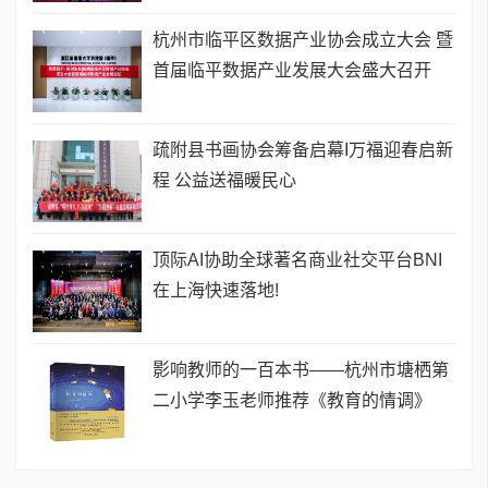
杭州市临平区数据产业协会成立大会 暨
首届临平数据产业发展大会盛大召开
疏附县书画协会筹备启幕I万福迎春启新
程 公益送福暖民心
顶际AI协助全球著名商业社交平台BNI
在上海快速落地!
影响教师的一百本书——杭州市塘栖第
二小学李玉老师推荐《教育的情调》