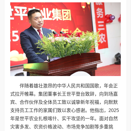
伴随着雄壮激昂的中华人民共和国国歌，年会正
式拉开帷幕。集团董事长王世平登台致辞，向到场嘉
宾、合作伙伴及全体员工致以诚挚新年祝福，向默默
支持员工工作的家属们致以衷心感谢。他指出，2025
年是世平农业扎根喀什、实干攻坚的一年。面对自然
灾害多发、农资价格波动、市场竞争加剧等多重挑