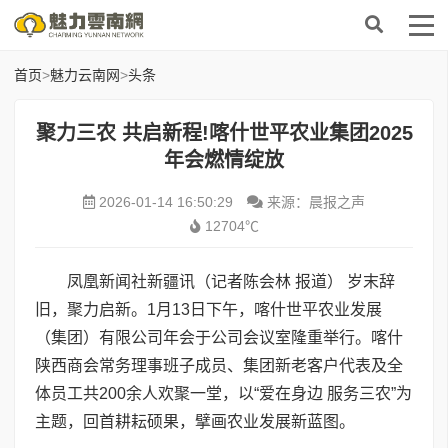
首页
>
魅力云南网
>
头条
聚力三农 共启新程!喀什世平农业集团2025
年会燃情绽放
2026-01-14 16:50:29
来源：晨报之声
12704℃
凤凰新闻社新疆讯（记者陈会林 报道） 岁末辞
旧，聚力启新。1月13日下午，喀什世平农业发展
（集团）有限公司年会于公司会议室隆重举行。喀什
陕西商会常务理事班子成员、集团新老客户代表及全
体员工共200余人欢聚一堂，以“爱在身边 服务三农”为
主题，回首耕耘硕果，擘画农业发展新蓝图。