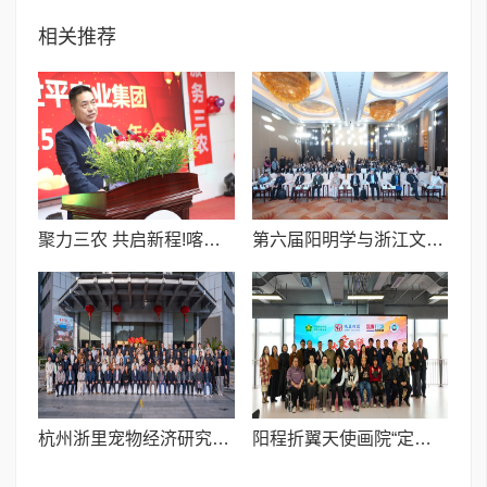
相关推荐
聚力三农 共启新程!喀什世平农业集团2025年会燃情绽放
​第六届阳明学与浙江文化学术研讨会在余姚召开聚焦“良知教育与实践展开”
杭州浙里宠物经济研究院正式成立 引领宠物经济新风向,赋能产业数字化与文明养宠
阳程折翼天使画院“定岗优培”成果展在深成功举行