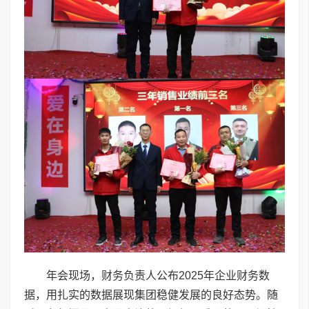
年会现场，财务负责人公布2025年企业财务数
据，用扎实的数据展现集团稳健发展的良好态势。随