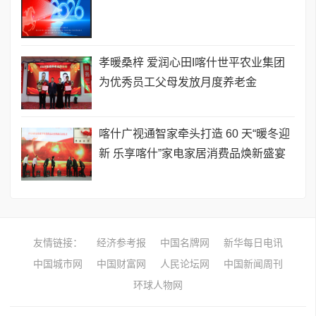
孝暖桑梓 爱润心田I喀什世平农业集团
为优秀员工父母发放月度养老金
喀什广视通智家牵头打造 60 天​“暖冬迎
新 乐享喀什”家电家居消费品焕新盛宴
友情链接：
经济参考报
中国名牌网
新华每日电讯
中国城市网
中国财富网
人民论坛网
中国新闻周刊
环球人物网