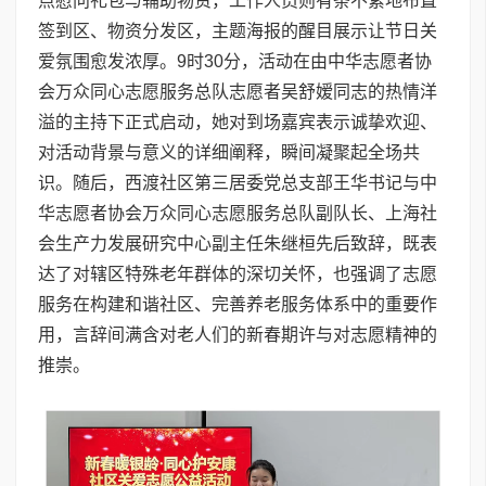
点慰问礼包与辅助物资，工作人员则有条不紊地布置
签到区、物资分发区，主题海报的醒目展示让节日关
爱氛围愈发浓厚。9时30分，活动在由中华志愿者协
会万众同心志愿服务总队志愿者吴舒嫒同志的热情洋
溢的主持下正式启动，她对到场嘉宾表示诚挚欢迎、
对活动背景与意义的详细阐释，瞬间凝聚起全场共
识。随后，西渡社区第三居委党总支部王华书记与中
华志愿者协会万众同心志愿服务总队副队长、上海社
会生产力发展研究中心副主任朱继桓先后致辞，既表
达了对辖区特殊老年群体的深切关怀，也强调了志愿
服务在构建和谐社区、完善养老服务体系中的重要作
用，言辞间满含对老人们的新春期许与对志愿精神的
推崇。