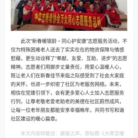
此次“新春暖银龄・同心护安康”志愿服务活动，不
仅为特殊困难老人送去了实实在在的物资保障与情感
慰藉，更生动诠释了“奉献、友爱、互助、进步”的志愿
精神。志愿者们用脚步丈量责任，用爱心温暖人心，
既让老人们在新春佳节来临之际感受到了社会大家庭
的关怀，也进一步织密了社区为老服务网络。未来，
相信在党建引领下，会有更多爱心人士加入志愿服务
行列，让尊老敬老爱老助老的美德在社区蔚然成风，
让每一位老年朋友都能安享幸福晚年，共同书写和谐
社区建设的暖心篇章。
本文内容转载自：晨报之声，原标题《​大寒至暖