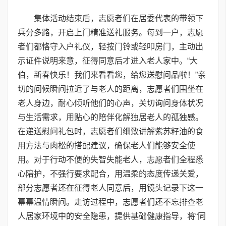
集体活动结束后，志愿者们在居委代表的带领下
兵分多路，开启上门精准送礼服务。每到一户，志愿
者们都恪守入户礼仪，轻按门铃或轻叩房门，主动出
示证件说明来意，征得同意后才进入老人家中。“大
伯，新春快乐！我们来看看您，给您送慰问品啦！”亲
切的问候瞬间拉近了与老人的距离，志愿者们围坐在
老人身边，耐心倾听他们的心声，关切询问身体状况
与生活需求，用贴心的陪伴化解独居老人的孤独感。
在递送慰问礼包时，志愿者们细致讲解紫苏籽油的食
用方法与肉松的搭配建议，确保老人们能够安全使
用。对于行动不便的失智失能老人，志愿者们全程悉
心陪护，不强行要求配合，用温柔的态度传递关爱，
部分志愿者还在征得老人同意后，用镜头记录下这一
幕幕温情瞬间。走访过程中，志愿者们还不忘排查老
人居家环境中的安全隐患，提供基础健康指导，将“同