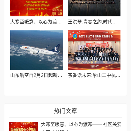
​大寒至暖意、以心为渡寒—— 社区关爱志愿公益活动
王洪翠:青春之约,时代之唤-----从霍去病到新时代中国青年的精神传承
山东航空自2月2日起新增乌鲁木齐至三亚 郑州航班
茶香话未来:象山二中杭州校友会迎新活动侧记(记者:洪斌)
热门文章
​大寒至暖意、以心为渡寒—— 社区关爱