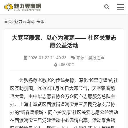
首页
>
魅力云南网
>
头条
​大寒至暖意、以心为渡寒—— 社区关爱志
愿公益活动
2026-01-22 11:40:38
来源：晨报之声
46688℃
为弘扬尊老敬老的传统美德，深化“邻里守望”的社
区互助氛围，2026年1月20日大寒节气，天空飘着鹅
毛大雪，由中华志愿者协会万众同心志愿服务总队主
办、上海市奉贤区西渡街道鸿宝第三居民党总支部协
办的“新春暖银龄・同心护安康”社区关爱志愿公益活动
在西渡鸿宝三居党建活动中心温情启幕。活动聚焦辖