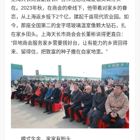
在。2023年秋，在商会的牵线下，他带着对家乡的眷
恋，从上海返乡投下2个亿，建起千亩现代农业园。如
今，那座全国第二的金字塔玻璃温室像颗大钻石，扎
在家乡田头。上海天长市商会会长董彬说得更直白：
“异地商会服务家乡需要搭好台，让有能力的乡贤回得
来、留得住，把致富的种子撒在自家地里。”
模式生金，家家有盼头