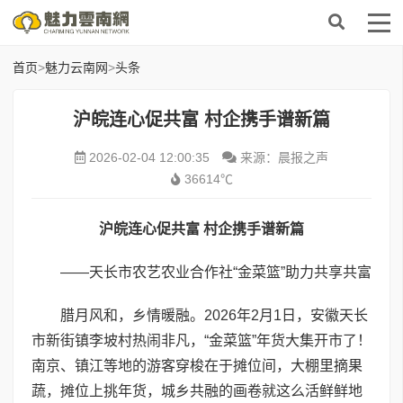
首页
>
魅力云南网
>
头条
沪皖连心促共富 村企携手谱新篇
2026-02-04 12:00:35
来源：晨报之声
36614℃
沪皖连心促共富 村企携手谱新篇
——天长市农艺农业合作社“金菜篮”助力共享共富
腊月风和，乡情暖融。2026年2月1日，安徽天长
市新街镇李坡村热闹非凡，“金菜篮”年货大集开市了！
南京、镇江等地的游客穿梭在于摊位间，大棚里摘果
蔬，摊位上挑年货，城乡共融的画卷就这么活鲜鲜地