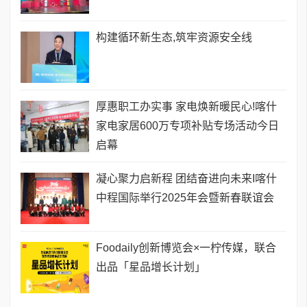
构建循环新生态,筑牢资源安全线
厚惠职工办实事 家电焕新暖民心!喀什
家电家居600万专项补贴专场活动今日
启幕
凝心聚力启新程 团结奋进向未来I喀什
中程国际举行2025年会暨新春联谊会
Foodaily创新博览会×一柠传媒，联合
出品「星品增长计划」