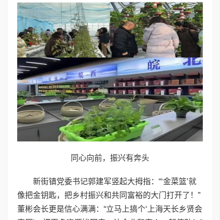
同心向前，振兴有奔头
新街镇党委书记郭建军竖起大拇指：“‘金菜篮’就
像把金钥匙，把乡村振兴和共同富裕的大门打开了！”
董彬会长更是信心满满：“立马上搞个‘上海天长乡贤会