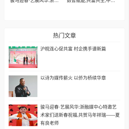
骏马迎春·艺展风华:浙融媒中心特邀艺术家们送新春祝福,共贺马年祥瑞——夏有良老师
数智赋能,共富共生,中品数字生态年会盛典成功举办
热门文章
沪皖连心促共富 村企携手谱新篇
以诗为媒传薪火 以侨为桥续华章
骏马迎春·艺展风华:浙融媒中心特邀艺
术家们送新春祝福,共贺马年祥瑞——夏
有良老师