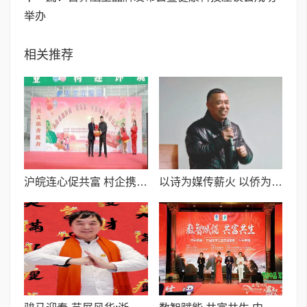
举办
相关推荐
沪皖连心促共富 村企携手谱新篇
以诗为媒传薪火 以侨为桥续华章