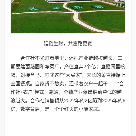
延链生财，共富路更宽
合作社不光盯着地里，还把产业链越拉越长：二
期要建菌菇园和净菜厂，产值直奔2个亿；直播间里吆
喝，对接盒马、叮咚这些“大买家”，天长的菜直接端上
全国餐桌。自家货不愁卖，还带着农户一起干——“合
作社+农户”模式一跑通，全镇产业像串糖葫芦似的越
滚越大。合作社销售额从2022年的2亿蹦到2025年的6
亿，数字背后，是一个个红火的小康家庭。