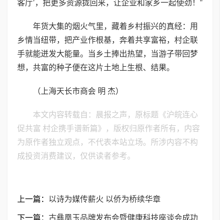
客厅’，把更多资源拢回来，让企业和家乡一起使劲！”
年货大集的烟火气里，藏着乡村振兴的真经：用
乡情当纽带，把产业作根基，奔着共享富裕，村企联
手就能迸发大能量。当乡土捧出热望，当游子带回梦
想，共富的种子便在这片土地上生根、结果。
（上海天长市商会 明 杰）
本文内容转载自：晨报之声，原标题《沪皖连心
促共富 村企携手谱新篇》，版权归原作者所有，内容
为原作者独立观点，不代表本站立场。所涉内容不构
成投资消费建议，仅供读者参考。
上一篇：
以诗为媒传薪火 以侨为桥续华章
下一篇：
古彝凰玉品牌发布会暨健康科技座谈会成功