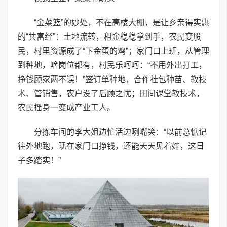
“金菜篮”的妙处，不在高楼大棚，是让乡亲得实惠
的“共富经”：土地流转，租金稳稳拿到手，农民变股
民，村里资源成了“下金蛋的鸡”；家门口上班，从管理
到种地，啥岗位都有，村民乐呵呵：“不用外出打工，
挣钱顾家两不误！”签订单种地，合作社包种苗、教技
术、管销售，农户没了后顾之忧；田间课堂教技术，
农民摇身一变成产业工人。
分拣车间的李大姐边忙活边咧嘴笑：“以前总惦记
往外地跑，现在家门口挣钱，还能天天见着娃，这日
子多踏实！”