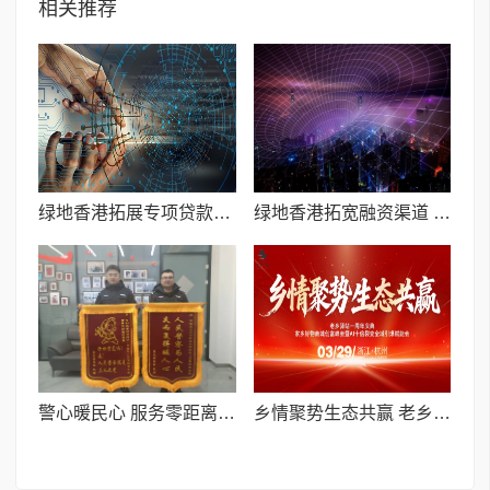
相关推荐
绿地香港拓展专项贷款渠道 助力股东分红稳步推进
绿地香港拓宽融资渠道 助力股东回报稳步提升
​警心暖民心 服务零距离——阿勒泰市公安局为民挽损获称赞
乡情聚势生态共赢 老乡驿站峰会启幕 共赴AI私域创富