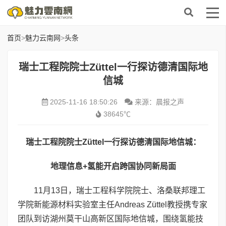
首页
>
魅力云南网
>
头条
瑞士工程院院士Züttel一行探访德清国际地
信城
2025-11-16 18:50:26
来源：晨报之声
38645℃
瑞士工程院院士
Züttel
一行探访德清国际地信城：
地理信息
+
氢能开启跨国协同新局面
11月13日，瑞士工程科学院院士、洛桑联邦理工
学院新能源材料实验室主任Andreas Züttel教授携专家
团队到访湖州莫干山高新区国际地信城，围绕氢能技