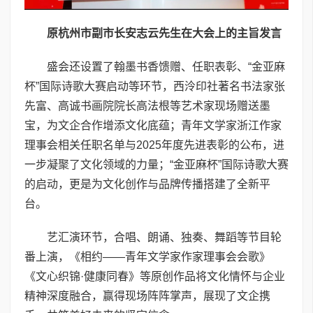
原杭州市副市长安志云先生在大会上的主旨发言
盛会还设置了翰墨书香馈赠、任职表彰、“金亚麻
杯”国际诗歌大赛启动等环节，西泠印社著名书法家张
先富、高诚书画院院长高法根等艺术家现场赠送墨
宝，为文企合作增添文化底蕴；青年文学家浙江作家
理事会相关任职名单与2025年度先进表彰的公布，进
一步凝聚了文化领域的力量；“金亚麻杯”国际诗歌大赛
的启动，更是为文化创作与品牌传播搭建了全新平
台。
艺汇演环节，合唱、朗诵、独奏、舞蹈等节目轮
番上演，《相约——青年文学家作家理事会会歌》
《文心织锦·健康同春》等原创作品将文化情怀与企业
精神深度融合，赢得现场阵阵掌声，展现了文企携