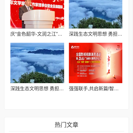
庆“金色韶华-文润之江”盛会 诚愿文企携手共绘发展新图景
深践生态文明思想 勇担四中全会使命——庆元以荒野茶绘就“两山”转化新图景
深践生态文明思想 勇担四中全会使命——庆元以荒野茶绘就“两山”转化新图景
强强联手,共启新篇!智充未来千人大会签约 ——解锁新能源+文化科技融合新生态
热门文章