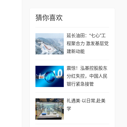
猜你喜欢
延长油田：“七心”工
程聚合力 激发基层党
建新动能
震惊！泓基控股股东
分红失控，中国人民
银行紧急接管
礼遇美·以日常,赴美
学