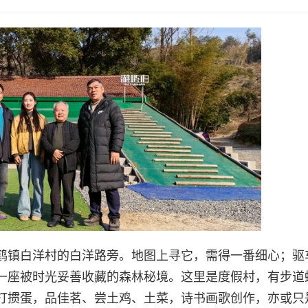
鹤镇白洋村的白洋路旁。地图上寻它，需得一番细心；驱
一座被时光妥善收藏的森林秘境。这里是度假村，有步道
打掼蛋，品佳茗、尝土鸡、土菜，诗书画歌创作，亦或只