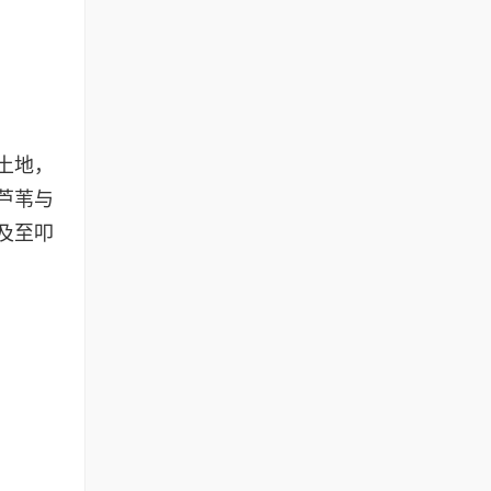
土地，
芦苇与
及至叩