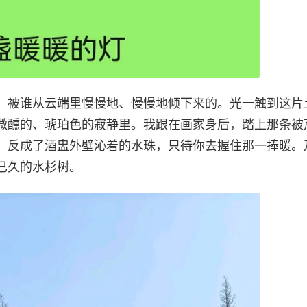
，被谁从云端里慢慢地、慢慢地倾下来的。光一触到这片
微醺的、琥珀色的寂静里。我跟在画家身后，踏上那条被
，反成了酒盅外壁沁着的水珠，只待你去握住那一捧暖。
已久的水杉树。