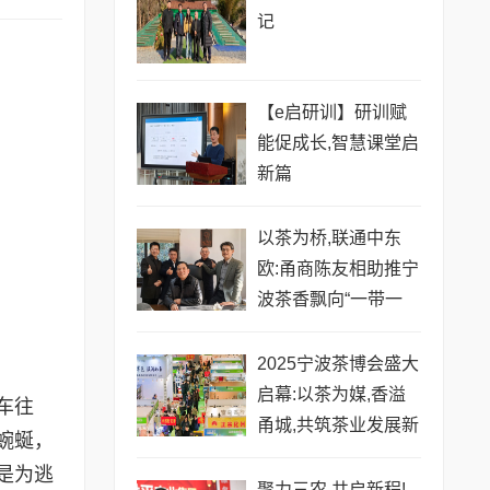
记
【e启研训】研训赋
能促成长,智慧课堂启
新篇
以茶为桥,联通中东
欧:甬商陈友相助推宁
波茶香飘向“一带一
路”
2025宁波茶博会盛大
启幕:以茶为媒,香溢
车往
甬城,共筑茶业发展新
蜿蜒，
平台
是为逃
聚力三农 共启新程!