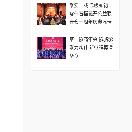
聚爱十载 温暖如初 I
喀什石榴花开公益联
合会十周年庆典温情
启幕
喀什徽商年会:徽骆驼
聚力喀什 新征程再谱
华章