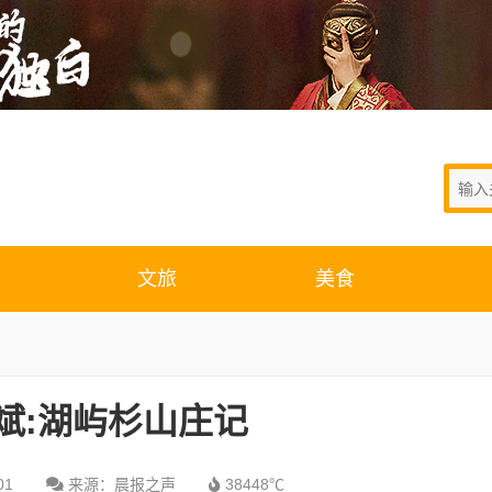
文旅
美食
斌:湖屿杉山庄记
01
来源：晨报之声
38448℃