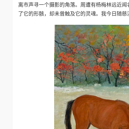
离市声寻一个摄影的角落。周遭有杨梅林远近闻
了它的形骸，却未曾触及它的灵魂。我今日随慈