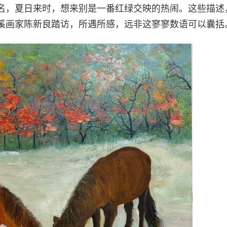
名，夏日来时，想来别是一番红绿交映的热闹。这些描述
溪画家陈新良踏访，所遇所感，远非这寥寥数语可以囊括