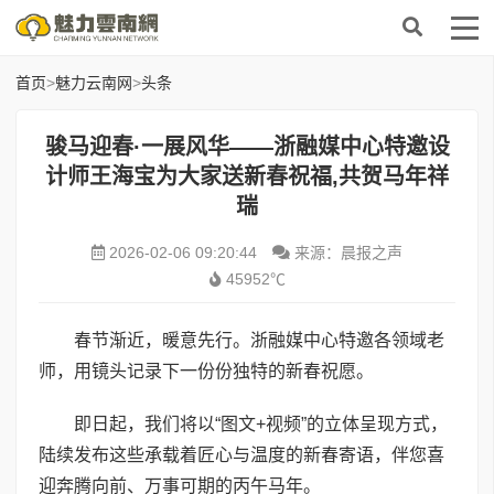
首页
>
魅力云南网
>
头条
骏马迎春·一展风华——浙融媒中心特邀设
计师王海宝为大家送新春祝福,共贺马年祥
瑞
2026-02-06 09:20:44
来源：晨报之声
45952℃
春节渐近，暖意先行。浙融媒中心特邀各领域老
师，用镜头记录下一份份独特的新春祝愿。
即日起，我们将以“图文+视频”的立体呈现方式，
陆续发布这些承载着匠心与温度的新春寄语，伴您喜
迎奔腾向前、万事可期的丙午马年。