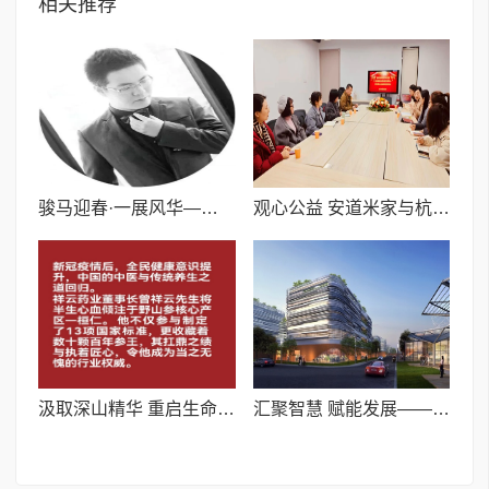
相关推荐
骏马迎春·一展风华——浙融媒中心特邀设计师王海宝为大家送新春祝福,共贺马年祥瑞
观心公益 安道米家与杭州市拱墅区申沁社区联合签约仪式成功举行
汲取深山精华 重启生命原力——“月影参养”以东方智慧打造现代健康方案
汇聚智慧 赋能发展——2026“在春天 学增长”春季大课即将在宁波启幕