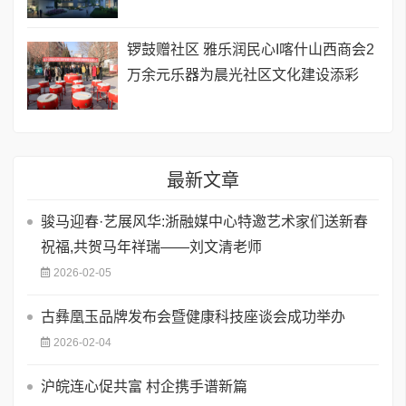
锣鼓赠社区 雅乐润民心I喀什山西商会2
万余元乐器为晨光社区文化建设添彩
最新文章
骏马迎春·艺展风华:浙融媒中心特邀艺术家们送新春
祝福,共贺马年祥瑞——刘文清老师
2026-02-05
古彝凰玉品牌发布会暨健康科技座谈会成功举办
2026-02-04
沪皖连心促共富 村企携手谱新篇