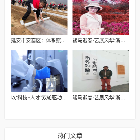
延安市安塞区：体系赋能映初心 志愿服务惠民生
骏马迎春·艺展风华:浙融媒中心邀艺术家送新春祝福,共贺马年祥瑞——金薇冬老师
以“科技+人才”双轮驱动，力捷迅药业擘画行业高质量发展新路径
骏马迎春·艺展风华:浙融媒中心邀艺术家送新春祝福,共贺马年祥瑞——刘方老师
热门文章