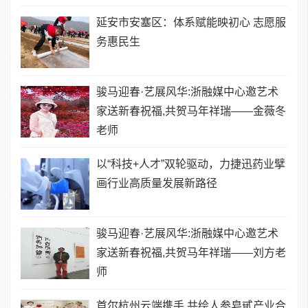
延安市安塞区：体系赋能映初心 志愿服
务惠民生
骏马迎春·艺展风华:浙融媒中心邀艺术
家送新春祝福,共贺马年祥瑞——金薇冬
老师
以“科技+人才”双轮驱动，力捷迅药业擘
画行业高质量发展新路径
骏马迎春·艺展风华:浙融媒中心邀艺术
家送新春祝福,共贺马年祥瑞——刘方老
师
首尔杭州云端携手 共绘人参皂甙产业合