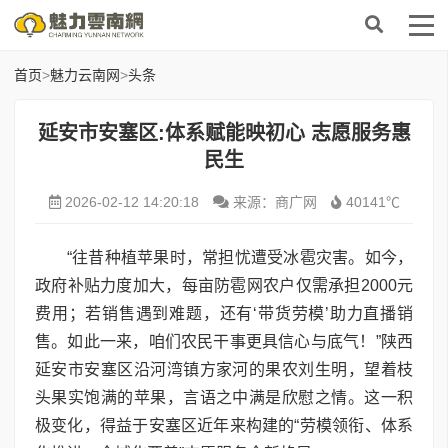
首页
>
魅力云南网
>
头条
延安市安塞区:体系赋能映初心 志愿服务惠
民生
2026-02-12 14:20:18
来源：商广网
40141℃
“往昔种植苹果时，常担忧遭受冰雹灾害。如今，
政府补贴力度加大，每亩防雹网农户仅需承担2000元
费用；若销售遇到难题，还有‘带货劳模’助力直播销
售。如此一来，咱们农民干事更具信心与底气！”陕西
延安市安塞区沿河湾镇方家河的果农刘生明，望着枝
头果实饱满的苹果，言语之中满是欣慰之情。这一积
极变化，得益于安塞区近年来构建的“劳模领衔、体系