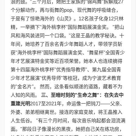
浪的鼓。"三个月后，她把土家族的"锦鸡舞"拆解成27
个分解动作，再与街舞的pop、现代舞的呼吸缝合，
于是有了惊艳海外的《山灵》。12名孩子化身12只林
精，一举摘下"海外桃李杯"国际舞蹈展演金奖。 "把山
风和海风装进同一个口袋。"这是王晶的教学秘诀。十
年间，她培养了百余名青少年舞蹈人才，带领学员斩
获"海外桃李杯"国际舞蹈展演金奖、"舞星杯"全国青少
年才艺展演特金奖等近百项荣誉。她本人也连续摘得
第十四届海外桃李杯"优秀指导教师"、第九届全国青
少年才艺展演"优秀导师"等桂冠，成为宁波艺术教育
的"金名片"。 然而，这条看似顺遂的道路，藏着不为
人知的风雨。
三、至暗时刻的
"
生命之舞
"
：在失去中
重建光明
2017至2021年，命运像一把钝刀——父亲、
外婆、弟弟相继离世。接连的家庭变故，将王晶推入
人生低谷。 "有三个月时间，每次音乐响起都会泪流满
面。"那段日子像漫长的黑夜，她把自己关在练功房，