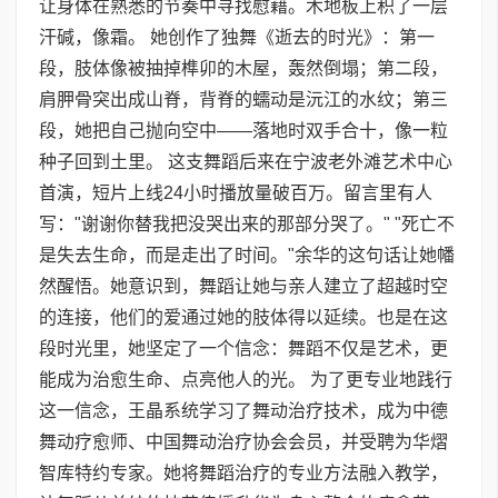
让身体在熟悉的节奏中寻找慰藉。木地板上积了一层
汗碱，像霜。 她创作了独舞《逝去的时光》：第一
段，肢体像被抽掉榫卯的木屋，轰然倒塌；第二段，
肩胛骨突出成山脊，背脊的蠕动是沅江的水纹；第三
段，她把自己抛向空中——落地时双手合十，像一粒
种子回到土里。 这支舞蹈后来在宁波老外滩艺术中心
首演，短片上线24小时播放量破百万。留言里有人
写："谢谢你替我把没哭出来的那部分哭了。" "死亡不
是失去生命，而是走出了时间。"余华的这句话让她幡
然醒悟。她意识到，舞蹈让她与亲人建立了超越时空
的连接，他们的爱通过她的肢体得以延续。也是在这
段时光里，她坚定了一个信念：舞蹈不仅是艺术，更
能成为治愈生命、点亮他人的光。 为了更专业地践行
这一信念，王晶系统学习了舞动治疗技术，成为中德
舞动疗愈师、中国舞动治疗协会会员，并受聘为华熠
智库特约专家。她将舞蹈治疗的专业方法融入教学，