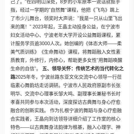
己了。"在四明山深处，8岁的小军原本一说话就抠手
指，经过一学期的"自然舞"课程，他把《飞鸟》跳上
了市少儿舞台，领奖时大声说："我是一只从山里飞出
来的鹰！" 2023年起，王晶主动投身公益，在宁波市
妇女活动中心、宁波老年大学开设公益舞蹈课程，累
计服务学员逾3000人次。她创编的《体态大师——柔
美气质训练》《生命舞动》课程，将舞蹈融入女性素
质教育，外修行，内修心，帮助更多女性"用舞蹈唤醒
生命的自信"。
五、领导关怀：传统艺术的当代转化之
路
2025年冬，宁波丝路东亚文化交流中心领导一行莅
临素心舞韵坊走访调研。宁波市人民政府原副市长张
明华、交流中心理事长邹大鸣、副理事长兼秘书长时
孝喜共同参与本次活动，深度探访古典舞与身心疗愈
融合的创新实践。 作为扎根宁波的舞蹈与身心疗愈融
合实践者，王晶向到访领导详细介绍了工作室的核心
特色——以古典舞身法韵律为根基，融入心理学、神