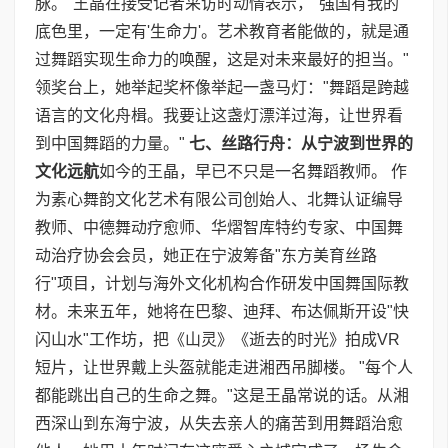
脉。"王晶在接受记者采访时动情表示，"强国有我的
底色里，一定有'生命力'。艺术教育者能做的，就是通
过舞蹈实现生命力的唤醒，这是对未来最好的担当。"
领奖台上，她举起奖杯像举起一盏马灯："舞蹈是跨越
语言的文化舟楫。我要让这盏灯漂洋过海，让世界看
到中国舞蹈的力量。"
七、丝路行舟：从宁波到世界的
文化远航
如今的王晶，早已不只是一名舞蹈教师。 作
为素心舞韵文化艺术有限公司创始人、北舞认证编导
教师、中德舞动疗愈师、华熠智库特约专家、中国舞
动治疗协会会员，她正在宁波筹备"东方美育丝路
行"项目，计划与海外文化机构合作研发中国舞国际教
材。未来五年，她将在巴黎、迪拜、布达佩斯开设"快
闪山水"工作坊，把《山灵》《逝去的时光》拍成VR
短片，让世界戴上头盔就能走进湘西吊脚楼。 "每个人
都能跳出自己的生命之舞。"这是王晶常说的话。从湘
西深山到东海宁波，从失去亲人的痛苦到用舞蹈治愈