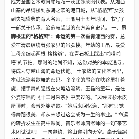
成为全国艺术教育领域唯一获此殊荣的代表。从湘西
山寨的吊脚楼到东海之滨的港口城，从"格格辫"女孩
到央视盛典的育人名师，王晶用十五年时间，书写了
一部关于传承、治愈与超越的东方美育史诗。
一、吊
脚楼里的
"
格格辫
"
：命运的第一次垂青
湘西的雾，总
爱在清晨缠绕着张家界的吊脚楼。年幼的王晶，最爱
让母亲编起两根"格格辫"，在青石板上踩出"啪嗒啪
嗒"的节拍。那时的她尚不知，这份对美的本能追寻，
将成为穿越山海的命运伏笔。 土家族的文化基因里，
本就流淌着歌舞的密码。咚咚喹的尾音在峡谷里打着
旋，摆手舞的弧线在火塘边流转。王晶的童年，是在
外婆哼唱的《十二月采茶》中度过的。"风经过杉木皮
屋顶时，会替外婆唱歌。"她后来回忆道，"那时只觉
得舞蹈很美，却从未想过这会成为一生的事业。" 命运
的转折发生在高中课间。音乐老师唐老师的一句"来艺
术团试试吧！"一句邀约，将山雀引向天空。毫无舞蹈