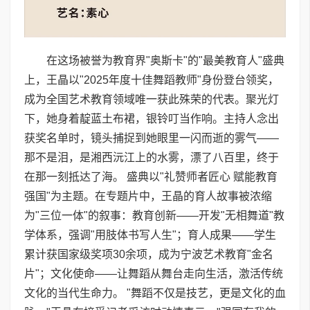
在这场被誉为教育界"奥斯卡"的"最美教育人"盛典
上，王晶以"2025年度十佳舞蹈教师"身份登台领奖，
成为全国艺术教育领域唯一获此殊荣的代表。聚光灯
下，她身着靛蓝土布裙，银铃叮当作响。主持人念出
获奖名单时，镜头捕捉到她眼里一闪而逝的雾气——
那不是泪，是湘西沅江上的水雾，漂了八百里，终于
在那一刻抵达了海。 盛典以"礼赞师者匠心 赋能教育
强国"为主题。在专题片中，王晶的育人故事被浓缩
为"三位一体"的叙事：教育创新——开发"无相舞道"教
学体系，强调"用肢体书写人生"；育人成果——学生
累计获国家级奖项30余项，成为宁波艺术教育"金名
片"；文化使命——让舞蹈从舞台走向生活，激活传统
文化的当代生命力。 "舞蹈不仅是技艺，更是文化的血