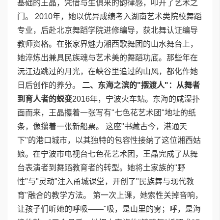
基础的王晶，凭借与生俱来的韵律感，叩开了艺术之
门。 2010年，她以优异成绩考入湖南艺术类院校舞蹈
专业，后赴北京舞蹈学院进修编导，获北舞认证编导
教师资格。在张家界魅力湘西歌舞团的山水舞台上，
她淬炼出兼具民族魂与艺术美的舞蹈功底。那些年在
沅江边跳过的月光，在峡谷里追过的山风，都化作她
日后创作的养分。
二、东海之滨的
"
摆渡人
"
：从舞者
到育人者的蜕变
2016年，宁波火车站。东海的咸湿扑
面而来，王晶攥着一张写有"七色花艺术团"地址的纸
条，像攥着一张新船票。 这座"书藏古今，港通天
下"的港口城市，以其独特的包容性接纳了这位湘西姑
娘。在宁波市电视台七色花艺术团，王晶完成了从舞
台表演者到舞蹈教育者的转型。她将土家族的"野
性"与"灵动"注入甬城课堂，开创了"民族舞与现代教
育"融合的教学方法。 第一次上课，她索性关掉音响，
让孩子们听她的呼吸——"吸，是山里的雾；呼，是海