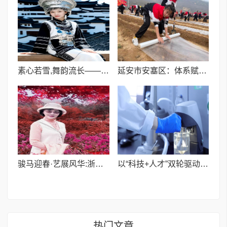
素心若雪,舞韵流长——记”全国十佳舞蹈教师”、宁波素心舞韵创始人王晶
延安市安塞区：体系赋能映初心 志愿服务惠民生
骏马迎春·艺展风华:浙融媒中心邀艺术家送新春祝福,共贺马年祥瑞——金薇冬老师
以“科技+人才”双轮驱动，力捷迅药业擘画行业高质量发展新路径
热门文章