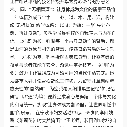
让舞蹈从单纯的技艺传授升华为身心整合的疗愈艺
术。
四、
"
无相舞道
"
：让身体成为文化的庙宇
王晶将
十年体悟熬成五个字——心、道、术、用、通，构建
起"无相舞道"教学体系： 以"心"为魂：主张"先让心
跳，再让身动"，唤醒学员最纯粹的自我表达与内在自
信。 以"道"为核：强调每一个古典舞动作的背后，都
是山河的意象与祖先的智慧，传递舞蹈背后的生命哲
学。 以"术"为基：科学拆解古典舞身韵，让零基础的
孩童与长者都能在安全、渐进中掌握技艺。 以"用"为
要：致力于让舞蹈成为可感可用的当代生活方式。她
为都市人群开设身心舒缓工作坊，为留守儿童创编释
放天性的"自然舞"，为空巢老人编排唤醒记忆的"记忆
舞"。 以"通"为境：最终追求身心与舞蹈、个体与文化
的和谐统一，实现"让身体成为翻译器，让世界听懂中
国"的愿景。 在宁波市妇女活动中心，65岁的李阿姨
跳《茉莉花》时突然掩面："王老师，我回到18岁的自