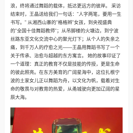
浪，终将通过舞蹈的载体，抵达更远方的彼岸。 采访
结束时，王晶送给我们一句话："人字两笔，要用一生
书写。" 从湘西山寨的"格格辫"女孩，到央视盛典
的"全国十佳舞蹈教师"；从吊脚楼的火塘边，到宁波
丝路东亚文化交流中心的聚光灯下；从个人的失亲之
痛，到千万人的疗愈之光——王晶用舞蹈书写了一个
关于传承、治愈与超越的东方寓言。 她的故事印证了
一个道理：真正的教育不仅是技能的传授，更是生命
的彼此照亮。在东方美育的广阔星海中，这位扎根宁
波的土家女儿正以舞蹈为舟，以文化为帆，载着对生
命的敬畏与对教育的热爱，从甬城驶向更加辽阔的星
辰大海。