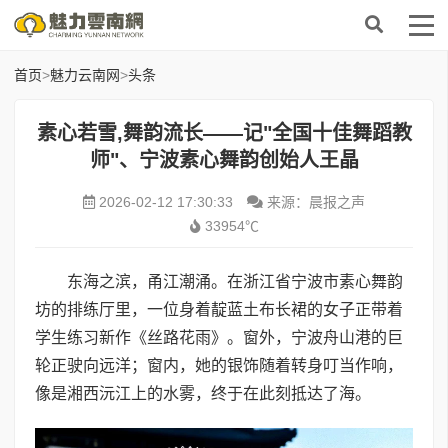
首页
>
魅力云南网
>
头条
素心若雪,舞韵流长——记"全国十佳舞蹈教
师"、宁波素心舞韵创始人王晶
2026-02-12 17:30:33
来源：晨报之声
33954℃
东海之滨，甬江潮涌。在浙江省宁波市素心舞韵
坊的排练厅里，一位身着靛蓝土布长裙的女子正带着
学生练习新作《丝路花雨》。窗外，宁波舟山港的巨
轮正驶向远洋；窗内，她的银饰随着转身叮当作响，
像是湘西沅江上的水雾，终于在此刻抵达了海。