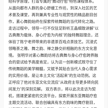
经科学原理，打造专属的"舞动疗愈"特色课程体系。
从面向都市人群的身心舒缓工作坊，到深入社区的艺
术普及课堂，再到兼具专业性与观赏性的精品剧目创
作，素心舞韵始终在探索传统舞蹈的当代转化之路。
走访过程中，领导一行不仅驻足聆听王晶细致讲解"以
古典舞为载体、身心疗愈为内核"的独特舞蹈理念，还
体验了陈宁老师带来的非遗茶百戏点茶技艺。沉浸式
领略茶之雅、舞之韵、禅之静交织相融的东方文化意
境。 张明华对素心舞韵坊将古典舞与身心疗愈跨界融
合的尝试给予高度肯定，认为这一创新模式既守住了
传统舞蹈的美学精髓，又赋予其贴合当代人身心需求
的实用价值，是让本土文化"活起来"的生动范例。这
正呼应了他对东亚文化交流应"从政府主导更多转向民
间发力"的深刻见解。 双方表示，将以此次走访为契
机，搭建更紧密的交流平台，探索开展东亚舞蹈疗愈
主题交流活动、联合创编具有东方韵味的舞疗剧目，