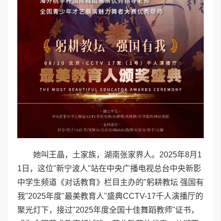
她叫王晶，土家族，湖南张家界人。2025年8月1
1日，这位"新宁波人"站在中央广播电视总台中央新影
中学生频道《对话教育》栏目主办的"躬耕教坛 强国有
我"2025年度"最美教育人"盛典CCTV-17千人演播厅的
聚光灯下，接过"2025年度全国十佳舞蹈教师"证书，