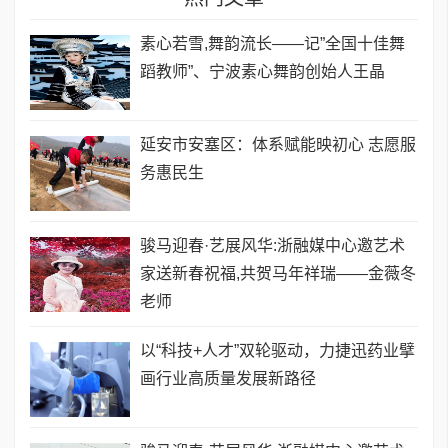
素心若雪,舞韵流长——记”全国十佳舞
蹈教师”、宁波素心舞韵创始人王晶
延安市安塞区：体系赋能映初心 志愿服
务惠民生
骏马迎春·艺展风华:浙融媒中心邀艺术
家送新春祝福,共贺马年祥瑞——金薇冬
老师
以“科技+人才”双轮驱动，力捷迅药业擘
画行业高质量发展新路径