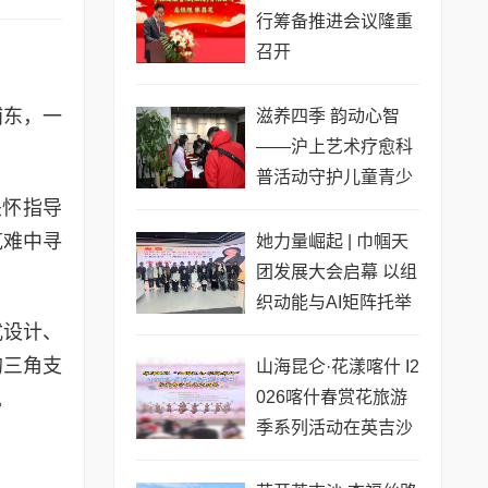
行筹备推进会议隆重
召开
浦东，一
滋养四季 韵动心智
——沪上艺术疗愈科
普活动守护儿童青少
关怀指导
年心灵成长
克难中寻
她力量崛起 | 巾帼天
团发展大会启幕 以组
织动能与AI矩阵托举
式设计、
女性创业新生态
的三角支
山海昆仑·花漾喀什 I2
026喀什春赏花旅游
。
季系列活动在英吉沙
县盛大启幕