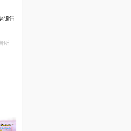
老银行
者所