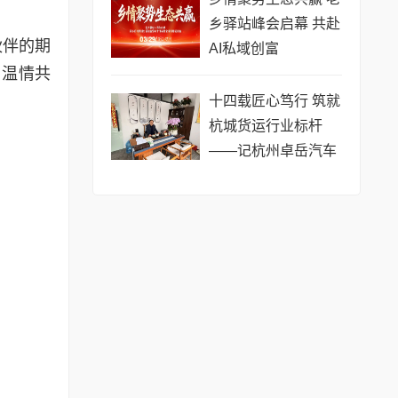
乡驿站峰会启幕 共赴
伙伴的期
AI私域创富
与温情共
十四载匠心笃行 筑就
杭城货运行业标杆
——记杭州卓岳汽车
服务有限公司负责人
岳喜刚