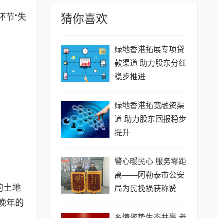
环节“失
猜你喜欢
绿地香港拓展专项贷
款渠道 助力股东分红
稳步推进
绿地香港拓宽融资渠
道 助力股东回报稳步
提升
​警心暖民心 服务零距
离——阿勒泰市公安
的土地
局为民挽损获称赞
晚年的
乡情聚势生态共赢 老