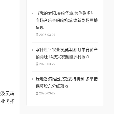
《我的太阳,奏响华章,为你歌唱》
专场音乐会唱响杭城,焕新剧场震撼
呈现
2026-03-27
喀什世平农业发展集团I订单育苗产
销两旺 科技兴农赋能乡村振兴
2026-03-27
绿地香港推出贷款支持机制 多举措
保障股东分红落地
触及灵魂
2026-03-27
或业务拓