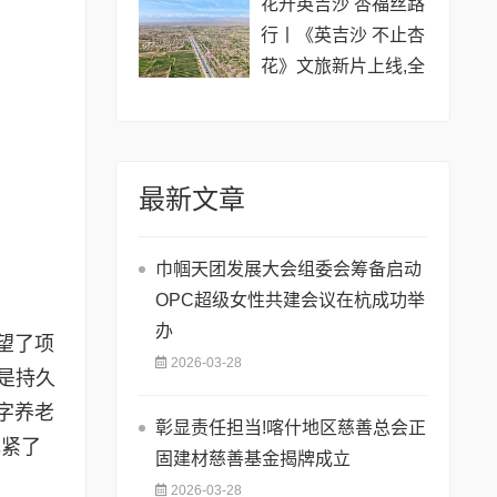
花开英吉沙 杏福丝路
行丨《英吉沙 不止杏
花》文旅新片上线,全
域盛景只为等你
最新文章
巾帼天团发展大会组委会筹备启动
OPC超级女性共建会议在杭成功举
办
望了项
2026-03-28
而是持久
字养老
彰显责任担当!喀什地区慈善总会正
扎紧了
固建材慈善基金揭牌成立
2026-03-28