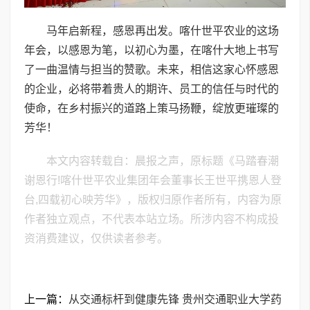
马年启新程，感恩再出发。喀什世平农业的这场
年会，以感恩为笔，以初心为墨，在喀什大地上书写
了一曲温情与担当的赞歌。未来，相信这家心怀感恩
的企业，必将带着贵人的期许、员工的信任与时代的
使命，在乡村振兴的道路上策马扬鞭，绽放更璀璨的
芳华！
本文内容转载自：晨报之声，原标题《马踏春潮
谢恩行!喀什世平农业集团年会董事长王世平携恩人登
台,四载初心映芳华》，版权归原作者所有，内容为原
作者独立观点，不代表本站立场。所涉内容不构成投
资消费建议，仅供读者参考。
上一篇：
从交通标杆到健康先锋 贵州交通职业大学药