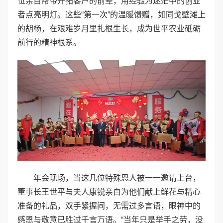
位亲自帮带开拓客户的前辈，用经验为迷茫中的创业
者点亮明灯。这些“第一次”的温暖馈赠，如同戈壁滩上
的胡杨，在艰难岁月里扎根生长，成为世平农业砥砺
前行的精神根系。
年会现场，当这几位特殊恩人被一一邀请上台，
董事长王世平与夫人康锐亲自为他们献上鲜花与精心
准备的礼品，双手紧握间，无需过多言语，眼神中的
感恩与敬意已胜过千言万语。“当年只是举手之劳，没