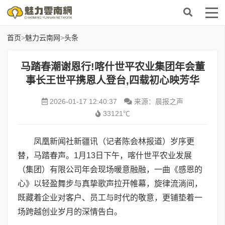
首页
>
魅力云南网
>
头条
马踏春潮谢恩行!喀什世平农业集团年会董
事长王世平携恩人登台,四载初心映芳华
2026-01-17 12:40:37
来源：晨报之声
33121℃
凤凰新闻社新疆讯（记者陈会林报道）岁序更
替，马踏春声。1月13日下午，喀什世平农业发展
（集团）有限公司年会现场暖意融融，一曲《感恩的
心》以轻盈舞步与真挚歌声拉开帷幕，旋律流淌间，
既藏着企业对客户、员工与时代的敬意，更铺垫着一
场跨越创业岁月的深情告白。