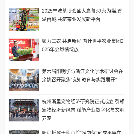
2025宁波茶博会盛大启幕:以茶为媒,香
溢甬城,共筑茶业发展新平台
聚力三农 共启新程!喀什世平农业集团2
025年会燃情绽放
​第六届阳明学与浙江文化学术研讨会在
余姚召开聚焦“良知教育与实践展开”
杭州浙里宠物经济研究院正式成立 引领
宠物经济新风向,赋能产业数字化与文明
养宠
阳程折翼天使画院“定岗优培”成果展在