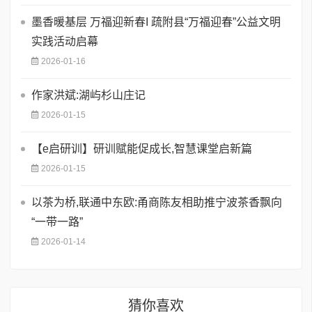
墨香暖基层 万福迎新春I 疏附县“万福迎春”公益文明
实践活动启幕
2026-01-16
作家洪斌:湖屿杉山庄记
2026-01-15
【e启研训】研训赋能促成长,智慧课堂启新篇
2026-01-15
以茶为桥,联通中东欧:甬商陈友相助推宁波茶香飘向
“一带一路”
2026-01-14
猜你喜欢