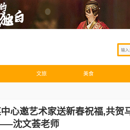
文旅
美食
媒中心邀艺术家送新春祝福,共贺
——沈文荟老师