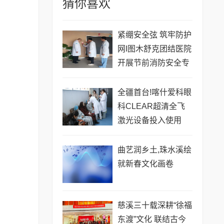
猜你喜欢
紧绷安全弦 筑牢防护
网I图木舒克团结医院
开展节前消防安全专
项检查
全疆首台!喀什爱科眼
科CLEAR超清全飞
激光设备投入使用
曲艺润乡土,珠水溪绘
就新春文化画卷
慈溪三十载深耕“徐福
东渡”文化 联结古今