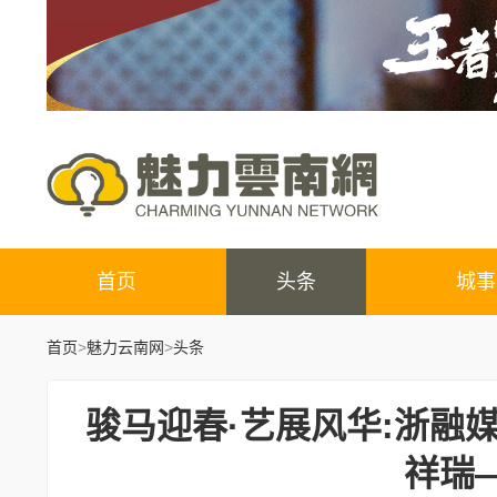
首页
头条
城事
首页
>
魅力云南网
>
头条
骏马迎春·艺展风华:浙融
祥瑞