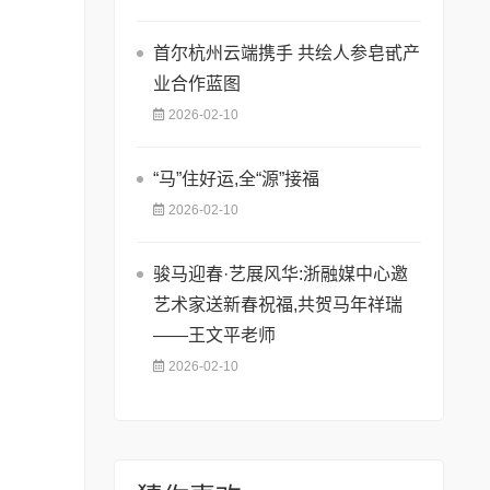
首尔杭州云端携手 共绘人参皂甙产
业合作蓝图
2026-02-10
​“马”住好运,全“源”接福
2026-02-10
骏马迎春·艺展风华:浙融媒中心邀
艺术家送新春祝福,共贺马年祥瑞
——王文平老师
2026-02-10