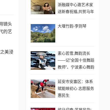
浙融媒中心邀艺术家
送新春祝福,共贺马年
祥瑞——沈文荟老师
用镜头
大堰竹韵-​李则琴
代的艺
术之美浸
素心若雪,舞韵流长
——记”全国十佳舞蹈
教师”、宁波素心舞韵
创始人王晶
延安市安塞区：体系
赋能映初心 志愿服务
惠民生
骏马迎春·艺展风华: