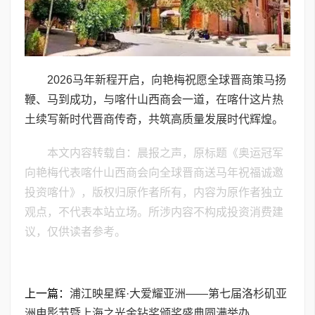
2026马年新程开启，向艳梅祝愿全球晋商策马扬
鞭、马到成功，与喀什山西商会一道，在喀什这片热
土续写新时代晋商传奇，共筑高质量发展时代辉煌。
本文内容转载自：晨报之声，原标题《奥运冠军
向艳梅代表喀什山西商会向全球晋商送马年祝福诚邀
投资喀什》，版权归原作者所有，内容为原作者独立
观点，不代表本站立场。所涉内容不构成投资消费建
议，仅供读者参考。
上一篇：
浦江映星辉·大爱耀亚洲——第七届洛杉矶亚
洲电影节暨上海之光金钻奖颁奖盛典圆满举办