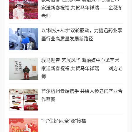
家送新春祝福,共贺马年祥瑞——金薇冬
老师
以“科技+人才”双轮驱动，力捷迅药业擘
画行业高质量发展新路径
骏马迎春·艺展风华:浙融媒中心邀艺术
家送新春祝福,共贺马年祥瑞——刘方老
师
首尔杭州云端携手 共绘人参皂甙产业合
作蓝图
​“马”住好运,全“源”接福