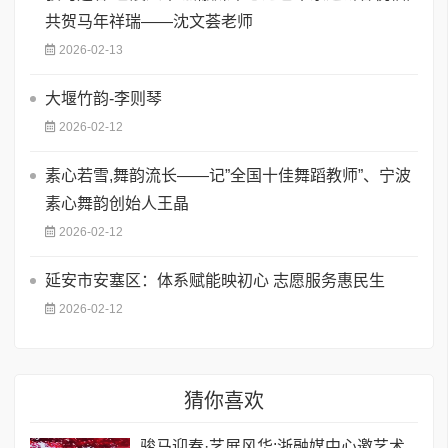
共贺马年祥瑞——沈文荟老师
2026-02-13
大堰竹韵-​李则琴
2026-02-12
素心若雪,舞韵流长——记”全国十佳舞蹈教师”、宁波
素心舞韵创始人王晶
2026-02-12
延安市安塞区：体系赋能映初心 志愿服务惠民生
2026-02-12
猜你喜欢
骏马迎春·艺展风华:浙融媒中心邀艺术