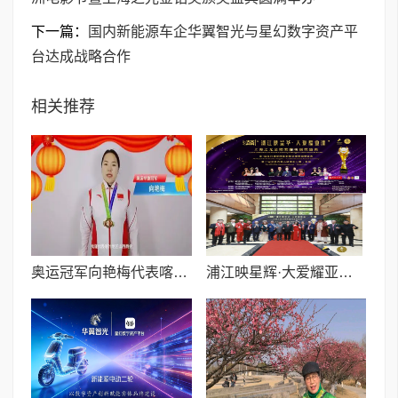
下一篇：
国内新能源车企华翼智光与星幻数字资产平
台达成战略合作
相关推荐
奥运冠军向艳梅代表喀什山西商会向全球晋商送马年祝福诚邀投资喀什
浦江映星辉·大爱耀亚洲——第七届洛杉矶亚洲电影节暨上海之光金钻奖颁奖盛典圆满举办