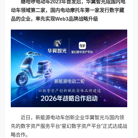
继哈啰
电动车
2023
年首发后，华翼智光成国内电
动
车
领域第二家
，
国内电动摩托车第一家
发行数字藏
品
的
企业，率先实现
Web3
品牌战略升级
近日，新能源电动车创新企业华翼智光与国内领
先的数字资产服务平台“星幻数字资产平台”正式达成战
略合作。