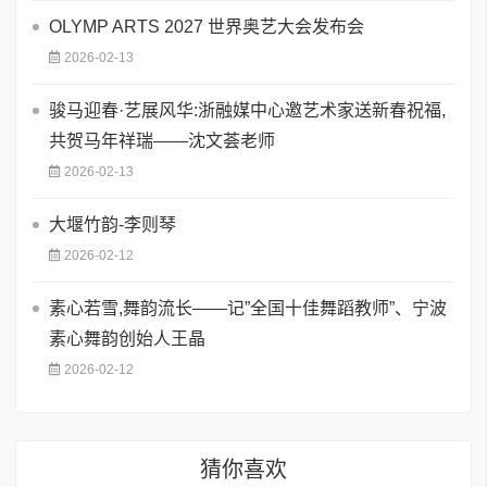
OLYMP ARTS 2027 世界奥艺大会发布会
2026-02-13
骏马迎春·艺展风华:浙融媒中心邀艺术家送新春祝福,
共贺马年祥瑞——沈文荟老师
2026-02-13
大堰竹韵-​李则琴
2026-02-12
素心若雪,舞韵流长——记”全国十佳舞蹈教师”、宁波
素心舞韵创始人王晶
2026-02-12
猜你喜欢