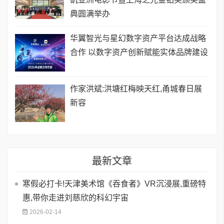
典圆满举办
华翼智光与星幻数字资产平台达成战略
合作 以数字资产创新赋能实体品牌建设
作家洪斌:洪塘红梅映天红,甬城春日展
新容
最新文章
寒假必打卡!天津美术馆《吞食者》VR沉浸展,重磅特
惠,带你走进刘慈欣的科幻宇宙
2026-02-14