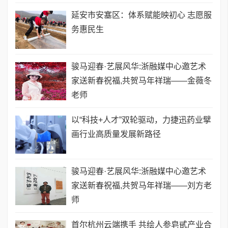
延安市安塞区：体系赋能映初心 志愿服
务惠民生
骏马迎春·艺展风华:浙融媒中心邀艺术
家送新春祝福,共贺马年祥瑞——金薇冬
老师
以“科技+人才”双轮驱动，力捷迅药业擘
画行业高质量发展新路径
骏马迎春·艺展风华:浙融媒中心邀艺术
家送新春祝福,共贺马年祥瑞——刘方老
师
首尔杭州云端携手 共绘人参皂甙产业合