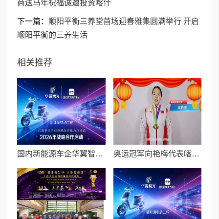
商送马年祝福诚邀投资喀什
下一篇：
顺阳平衡三养堂首场迎春雅集圆满举行 开启
顺阳平衡的三养生活
相关推荐
国内新能源车企华翼智光与星幻数字资产平台达成战略合作
奥运冠军向艳梅代表喀什山西商会向全球晋商送马年祝福诚邀投资喀什