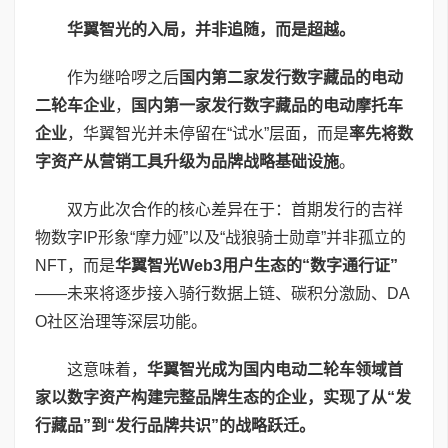
华翼智光的入局，并非追随，而是超越。
作为继哈啰之后
国内第二家发行数字藏品的电动
二轮车企业
，
国内第一家发行数字藏品的电动摩托车
企业
，华翼智光并未停留在“试水”层面，而是
率先将数
字资产从营销工具升级为品牌战略基础设施
。
双方此次合作的核心差异在于：首期发行的吉祥
物数字IP形象“摩力娅”以及“战狼骑士勋章”并非孤立的
NFT，而是
华翼智光
Web3
用户生态的“数字通行证”
——未来将逐步接入骑行数据上链、碳积分激励、DA
O社区治理等深层功能。
这意味着，
华翼智光成为国内电动二轮车领域首
家以数字资产构建完整品牌生态的企业，实现了从“发
行藏品”到“发行品牌共识”的战略跃迁。