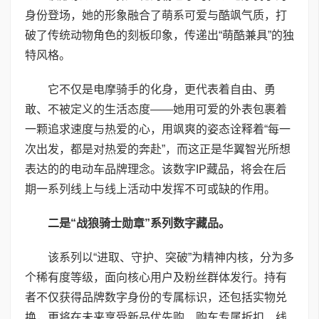
身份登场，她的形象融合了萌系可爱与酷飒气质，打
破了传统动物角色的刻板印象，传递出“萌酷兼具”的独
特风格。
它不仅是电摩骑手的化身，更代表着自由、勇
敢、不被定义的生活态度——她用可爱的外表包裹着
一颗追求速度与热爱的心，用飒爽的姿态诠释着“每一
次出发，都是对热爱的奔赴”，而这正是华翼智光所想
表达的的电动车品牌理念。该数字IP藏品，将会在后
期一系列线上与线上活动中发挥不可或缺的作用。
二是“战狼骑士勋章”系列数字藏品。
该系列以“进取、守护、突破”为精神内核，分为多
个稀有度等级，面向核心用户及粉丝群体发行。持有
者不仅获得品牌数字身份的专属标识，还包括实物兑
换，更将在未来享受新品优先购、购车专属折扣、线