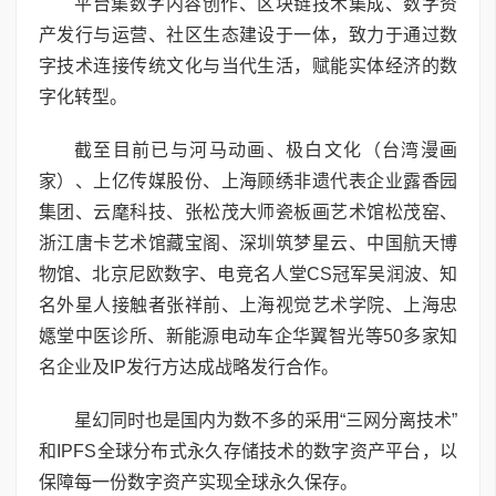
平台集数字内容创作、区块链技术集成、数字资
产发行与运营、社区生态建设于一体，致力于通过数
字技术连接传统文化与当代生活，赋能实体经济的数
字化转型。
截至目前已与河马动画、极白文化（台湾漫画
家）、上亿传媒股份、上海顾绣非遗代表企业露香园
集团、云麾科技、张松茂大师瓷板画艺术馆松茂窑、
浙江唐卡艺术馆藏宝阁、深圳筑梦星云、中国航天博
物馆、北京尼欧数字、电竞名人堂CS冠军吴润波、知
名外星人接触者张祥前、上海视觉艺术学院、上海忠
嫕堂中医诊所、新能源电动车企华翼智光等50多家知
名企业及IP发行方达成战略发行合作。
星幻同时也是国内为数不多的采用“三网分离技术”
和IPFS全球分布式永久存储技术的数字资产平台，以
保障每一份数字资产实现全球永久保存。